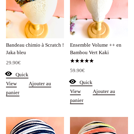
Ensemble Volume ++ en
Bandeau chimio à Scratch !
Bambou Vert Kaki
Jaka bleu
29.90
€
Note
59.90
€
5.00
Quick
sur 5
Quick
View
Ajouter au
View
Ajouter au
panier
panier