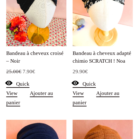
Bandeau à cheveux croisé
Bandeau à cheveux adapté
– Noir
chimio SCRATCH ! Noa
Le
Le
25.00
€
7.90
€
29.90
€
prix
prix
Quick
Quick
initial
actuel
View
Ajouter au
View
Ajouter au
était :
est :
panier
panier
25.00€.
7.90€.