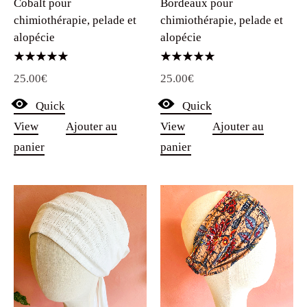
alopécie
alopécie
Note
Note
25.00
€
25.00
€
5.00
5.00
sur 5
sur 5
Quick
Quick
View
Ajouter au
View
Ajouter au
panier
panier