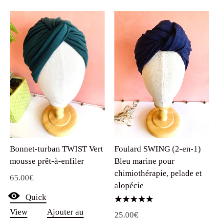
Foulard SWING (2-en-1)
Bonnet-turban TWIST Vert
Bleu marine pour
mousse prêt-à-enfiler
chimiothérapie, pelade et
65.00
€
alopécie
Quick
Note
View
Ajouter au
25.00
€
5.00
sur 5
panier
Quick