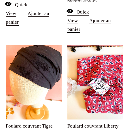
Quick
View
Ajouter au
initial
actuel
View
Ajouter au
panier
était :
est :
panier
39.90€.
29.90€.
Foulard couvrant Tigre
Foulard couvrant Liberty
noir
Pamplemousse