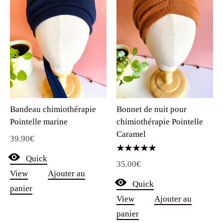
Bandeau chimiothérapie
Bonnet de nuit pour
Pointelle marine
chimiothérapie Pointelle
Caramel
39.90
€
Quick
Note
35.00
€
5.00
sur 5
View
Ajouter au
Quick
panier
View
Ajouter au
panier