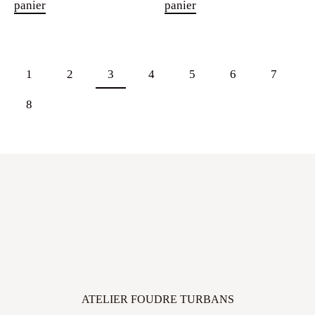
1
2
3
4
5
6
7
8
ATELIER FOUDRE TURBANS