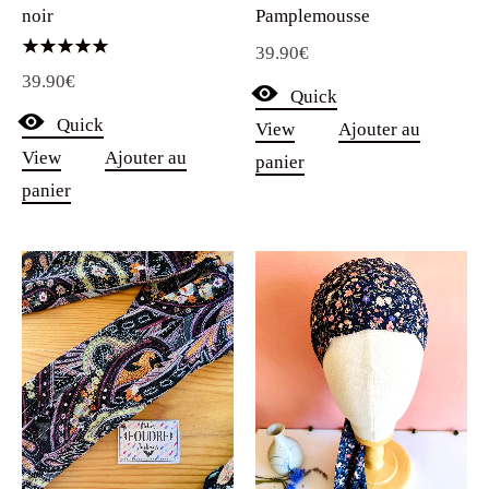
39.90
€
Note
39.90
€
5.00
Quick
sur 5
Quick
View
Ajouter au
View
Ajouter au
panier
panier