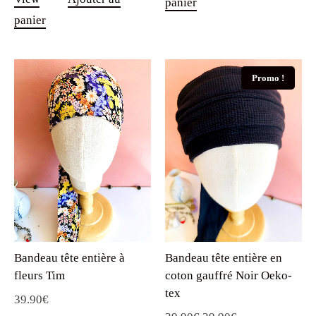
Promo !
Bandeau tête entière à
Bandeau tête entière en
fleurs Tim
coton gauffré Noir Oeko-
tex
39.90
€
Le
Le
39.90
€
29.90
€
Quick
prix
prix