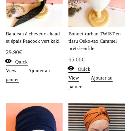
Bandeau à cheveux chaud
Bonnet-turban TWIST en
et épais Peacock vert kaki
tissu Oeko-tex Caramel
prêt-à-enfiler
29.90
€
65.00
€
Quick
Quick
View
Ajouter au
View
Ajouter au
panier
panier