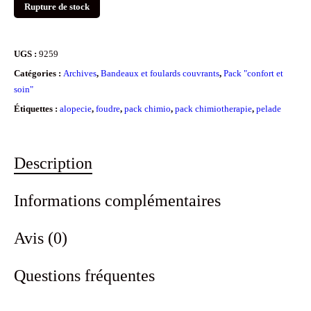
Rupture de stock
UGS :
9259
Catégories :
Archives
,
Bandeaux et foulards couvrants
,
Pack "confort et
soin"
Étiquettes :
alopecie
,
foudre
,
pack chimio
,
pack chimiotherapie
,
pelade
Description
Informations complémentaires
Avis (0)