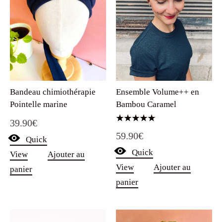
Bandeau chimiothérapie
Ensemble Volume++ en
Pointelle marine
Bambou Caramel
39.90
€
Note
59.90
€
5.00
Quick
sur 5
Quick
View
Ajouter au
View
Ajouter au
panier
panier