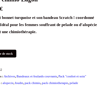
€
t bonnet turquoise et son bandeau Scratch ! coordonné
Idéal pour les femmes souffrant de pelade ou d’alopécie
 une chimiothérapie.
e de stock
62
s :
Archives
,
Bandeaux et foulards couvrants
,
Pack "confort et soin"
s :
alopecie
,
foudre
,
pack chimio
,
pack chimiotherapie
,
pelade