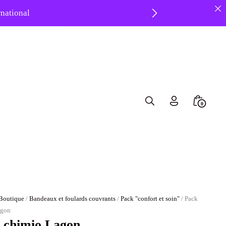
ernational
8 ❤️
Search
Minicar
0
Toggle
Toggle
Boutique
/
Bandeaux et foulards couvrants
/
Pack "confort et soin"
/ Pack
agon
 chimio Lagon