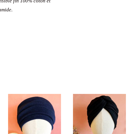
nsible fin 100% coton et
amide.