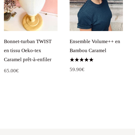
Bonnet-turban TWIST
Ensemble Volume++ en
en tissu Oeko-tex
Bambou Caramel
Caramel prêt-à-enfiler
Note
59.90
€
5.00
65.00
€
sur 5