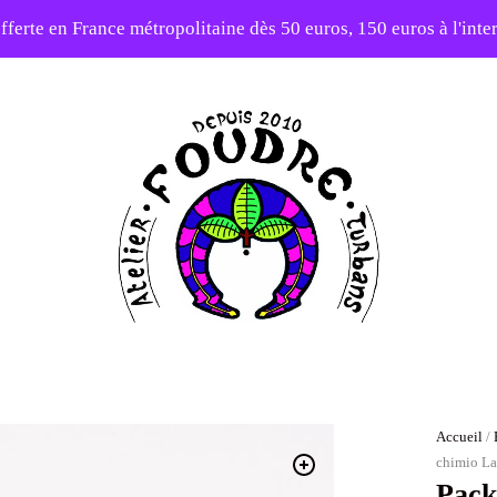
fferte en France métropolitaine dès 50 euros, 150 euros à l'int
elier en vacances ! Expédition des commandes à partir du 31/0
-20% sur tout le site avec le code PATIENCE
Atelier
Foudre
Turbans
Accueil
/
chimio L
Pack