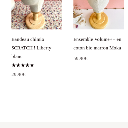
Ensemble Volume++ en
Bandeau chimio
coton bio marron Moka
SCRATCH ! Liberty
blanc
59.90
€
Note
29.90
€
5.00
sur 5