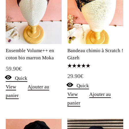
Ensemble Volume++ en
Bandeau chimio à Scratch !
coton bio marron Moka
Gizeh
59.90
€
Note
29.90
€
5.00
Quick
sur 5
Quick
View
Ajouter au
View
Ajouter au
panier
panier