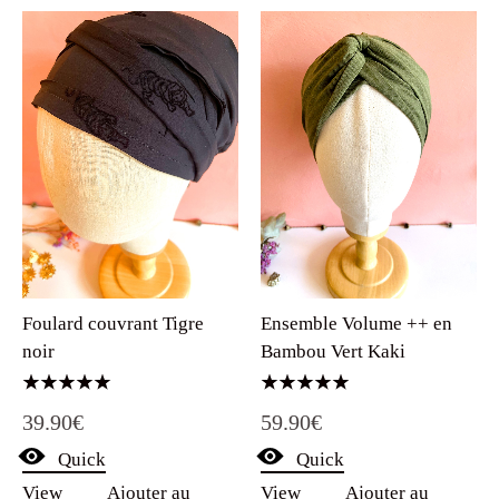
Foulard couvrant Tigre
Ensemble Volume ++ en
noir
Bambou Vert Kaki
Note
Note
39.90
€
59.90
€
5.00
5.00
sur 5
sur 5
Quick
Quick
View
Ajouter au
View
Ajouter au