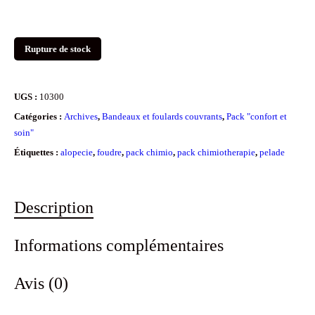
Rupture de stock
UGS :
10300
Catégories :
Archives
,
Bandeaux et foulards couvrants
,
Pack "confort et
soin"
Étiquettes :
alopecie
,
foudre
,
pack chimio
,
pack chimiotherapie
,
pelade
Description
Informations complémentaires
Avis (0)