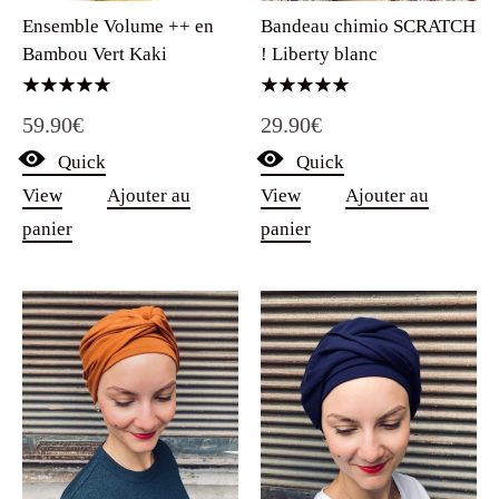
Ensemble Volume ++ en
Bandeau chimio SCRATCH
Bambou Vert Kaki
! Liberty blanc
Note
Note
59.90
€
29.90
€
5.00
5.00
sur 5
sur 5
Quick
Quick
View
Ajouter au
View
Ajouter au
panier
panier