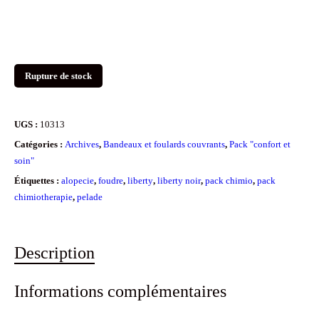
Rupture de stock
UGS :
10313
Catégories :
Archives
,
Bandeaux et foulards couvrants
,
Pack "confort et
soin"
Étiquettes :
alopecie
,
foudre
,
liberty
,
liberty noir
,
pack chimio
,
pack
chimiotherapie
,
pelade
Description
Informations complémentaires