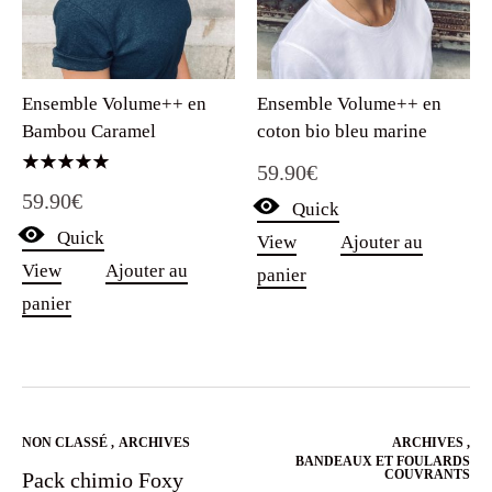
Ensemble Volume++ en
Ensemble Volume++ en
Bambou Caramel
coton bio bleu marine
59.90
€
Note
59.90
€
5.00
Quick
sur 5
Quick
View
Ajouter au
View
Ajouter au
panier
panier
NON CLASSÉ
,
ARCHIVES
ARCHIVES
,
BANDEAUX ET FOULARDS
COUVRANTS
Pack chimio Foxy