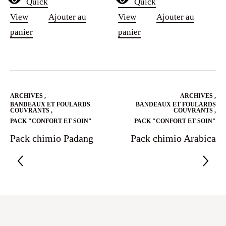
Quick
Quick
prix
prix
View
Ajouter au
View
Ajouter au
initial
actuel
panier
panier
était :
est :
29.90€.
9.90€.
ARCHIVES
,
ARCHIVES
,
BANDEAUX ET FOULARDS
BANDEAUX ET FOULARDS
COUVRANTS
,
COUVRANTS
,
PACK "CONFORT ET SOIN"
PACK "CONFORT ET SOIN"
Pack chimio Padang
Pack chimio Arabica