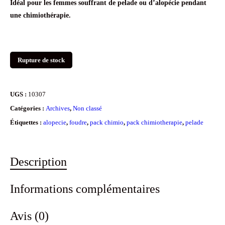
Idéal pour les femmes souffrant de pelade ou d’alopécie pendant
initial
actuel
une chimiothérapie.
était :
est :
45.00€.
34.90€.
Rupture de stock
UGS :
10307
Catégories :
Archives
,
Non classé
Étiquettes :
alopecie
,
foudre
,
pack chimio
,
pack chimiotherapie
,
pelade
Description
Informations complémentaires
Avis (0)