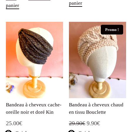
panier
panier
Promo !
Bandeau à cheveux cache-
Bandeau à cheveux chaud
oreille noir et doré Kin
en tissu Bouclette
Le
Le
25.00
€
29.90
€
9.90
€