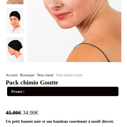
Accueil
Boutique
Non classé
/
/
/ Pack chimio Goutte
Pack chimio Goutte
Promo !
Le
Le
45.00
€
34.90
€
Un petit bonnet noir et son bandeau coordonné à motif discret.
prix
prix