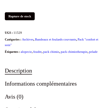
Rupture de stock
UGS :
11529
Catégories :
Archives
,
Bandeaux et foulards couvrants
,
Pack "confort et
soin"
Étiquettes :
alopecie
,
foudre
,
pack chimio
,
pack chimiotherapie
,
pelade
Description
Informations complémentaires
Avis (0)