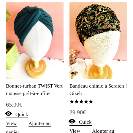
Bandeau chimio à Scratch !
Bonnet-turban TWIST Vert
Gizeh
mousse prêt-à-enfiler
65.00
€
Note
29.90
€
5.00
Quick
sur 5
Quick
View
Ajouter au
View
Ajouter au
panier