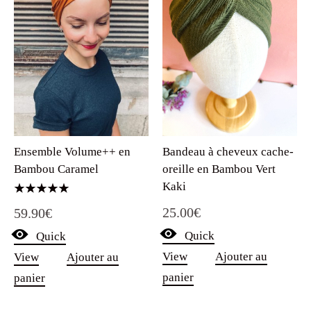
Bandeau à cheveux cache-
Ensemble Volume++ en
oreille en Bambou Vert
Bambou Caramel
Kaki
Note
25.00
€
59.90
€
5.00
sur 5
Quick
Quick
View
Ajouter au
View
Ajouter au
panier
panier