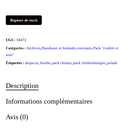
Rupture de stock
UGS :
10472
Catégories :
Archives
,
Bandeaux et foulards couvrants
,
Pack "confort et
soin"
Étiquettes :
alopecie
,
foudre
,
pack chimio
,
pack chimiotherapie
,
pelade
Description
Informations complémentaires
Avis (0)