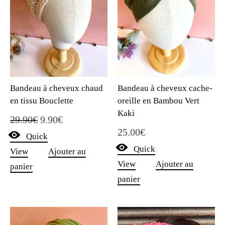
Bandeau à cheveux cache-
Bandeau à cheveux chaud
oreille en Bambou Vert
en tissu Bouclette
Kaki
Le
Le
29.90
€
9.90
€
25.00
€
Quick
prix
prix
Quick
View
Ajouter au
initial
actuel
View
Ajouter au
panier
était :
est :
panier
29.90€.
9.90€.