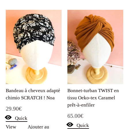
Bandeau à cheveux adapté
Bonnet-turban TWIST en
chimio SCRATCH ! Noa
tissu Oeko-tex Caramel
prêt-à-enfiler
29.90
€
65.00
€
Quick
Quick
View
Ajouter au