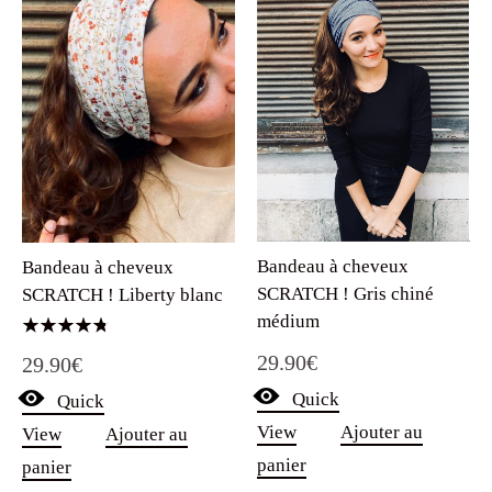
Bandeau à cheveux
Bandeau à cheveux
SCRATCH ! Gris chiné
SCRATCH ! Liberty blanc
médium
Note
29.90
€
29.90
€
4.75
sur 5
Quick
Quick
View
Ajouter au
View
Ajouter au
panier
panier