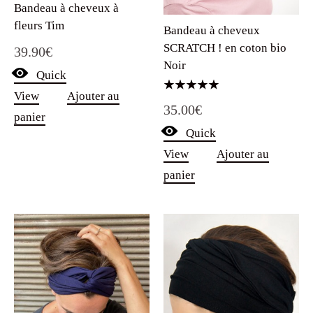
Bandeau à cheveux à
fleurs Tim
Bandeau à cheveux
SCRATCH ! en coton bio
39.90
€
Noir
Quick
View
Ajouter au
Note
35.00
€
5.00
panier
sur 5
Quick
View
Ajouter au
panier