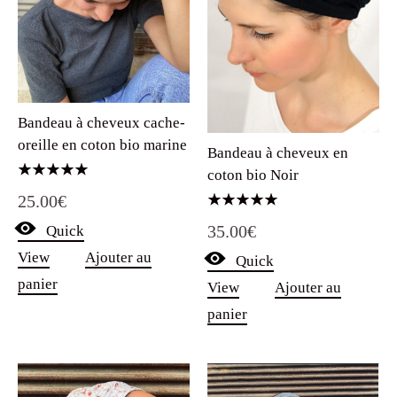
Bandeau à cheveux cache-
oreille en coton bio marine
Bandeau à cheveux en
coton bio Noir
Note
25.00
€
5.00
sur 5
Note
35.00
€
Quick
5.00
sur 5
View
Ajouter au
Quick
panier
View
Ajouter au
panier