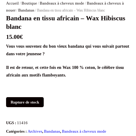
Accueil
Boutique
Bandeaux à cheveux mode
Bandeaux à cheveux à
/
/
/
nouer
Bandanas
/
/ Bandana en tissu africain – Wax Hibiscus blanc
Bandana en tissu africain – Wax Hibiscus
blanc
15.00
€
Vous vous souvenez du bon vieux bandana qui vous suivait partout
dans votre jeunesse ?
Il est de retour, et cette fois en Wax 100 % coton, le célèbre tissu
africain aux motifs flamboyants.
Rupture de stock
UGS :
11416
Catégories :
Archives
,
Bandanas
,
Bandeaux à cheveux mode