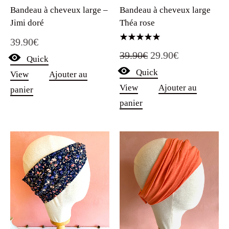
Bandeau à cheveux large –
Bandeau à cheveux large
Jimi doré
Théa rose
39.90
€
Note
Le
Le
39.90
€
29.90
€
5.00
Quick
sur 5
Quick
prix
prix
View
Ajouter au
View
Ajouter au
panier
initial
actuel
panier
était :
est :
39.90€.
29.90€.