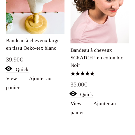
Bandeau à cheveux large
en tissu Oeko-tex blanc
Bandeau à cheveux
SCRATCH ! en coton bio
39.90
€
Noir
Quick
View
Ajouter au
Note
35.00
€
5.00
panier
sur 5
Quick
View
Ajouter au
panier