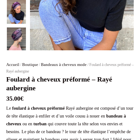
Accueil
Boutique
Bandeaux à cheveux mode
/
/
/ Foulard à cheveux préformé –
Rayé aubergine
Foulard à cheveux préformé – Rayé
aubergine
35.00
€
Le
foulard à cheveux préformé
Rayé aubergine est composé d’un tour
de tête élastique à enfiler et d’un voile cousu à nouer en
bandeau à
cheveux
ou en
turban
qui couvre toute la tête selon vos envies et
besoins. Le plus de ce bandeau ? le tour de tête élastique l’empêche de
glisser et maintient le bandeau sans avoir à serrer trop fort ! Idéal pour