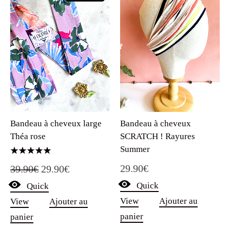
Bandeau à cheveux large
Bandeau à cheveux
Théa rose
SCRATCH ! Rayures
Summer
Note
Le
Le
29.90
€
39.90
€
29.90
€
5.00
sur 5
Quick
Quick
prix
prix
View
Ajouter au
View
Ajouter au
initial
actuel
panier
panier
était :
est :