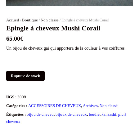
Accueil
Boutique
Non classé
/
/
/ Epingle à cheveux Mushi Corail
Epingle à cheveux Mushi Corail
65.00
€
Un bijou de cheveux gai qui apportera de la couleur à vos coiffures.
Rupture de stock
UGS :
3009
Catégories :
ACCESSOIRES DE CHEVEUX
,
Archives
,
Non classé
Étiquettes :
bijou de cheveu
,
bijoux de cheveux
,
foudre
,
kanzashi
,
pic à
cheveux