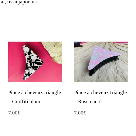
l, tissu japonais
Pince à cheveux triangle
Pince à cheveux triangle
– Graffiti blanc
– Rose nacré
7.00
€
7.00
€