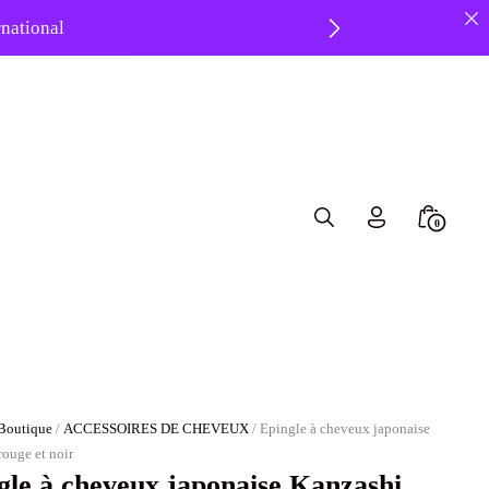
ernational
 ❤️
Search
Minicar
0
Toggle
Toggle
Boutique
/
ACCESSOIRES DE CHEVEUX
/ Epingle à cheveux japonaise
rouge et noir
gle à cheveux japonaise Kanzashi