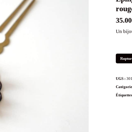
roug
35.00
Un bijo
Ruptur
UGS :
30
Catégorie
Étiquette