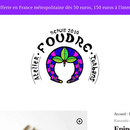
fferte en France métropolitaine dès 50 euros, 150 euros à l'int
10% sur votre première commande avec le code : 1ERAMOUR
Atelier
Foudre
Turbans
Accueil
/
Kanzashi 
Epin