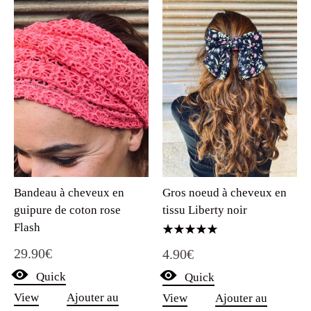
Bandeau à cheveux en
Gros noeud à cheveux en
guipure de coton rose
tissu Liberty noir
Flash
Note
29.90
€
4.90
€
5.00
sur 5
Quick
Quick
View
Ajouter au
View
Ajouter au