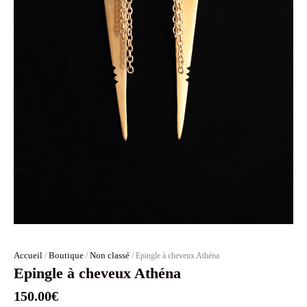
Accueil
Boutique
Non classé
/
/
/ Epingle à cheveux Athéna
Epingle à cheveux Athéna
150.00
€