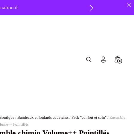
ernational
8 ❤️
Search
Minicar
0
Toggle
Toggle
Boutique
/
Bandeaux et foulards couvrants
/
Pack "confort et soin"
/ Ensemble
lume++ Pointillés
mble chimio Volume++ Pointillés