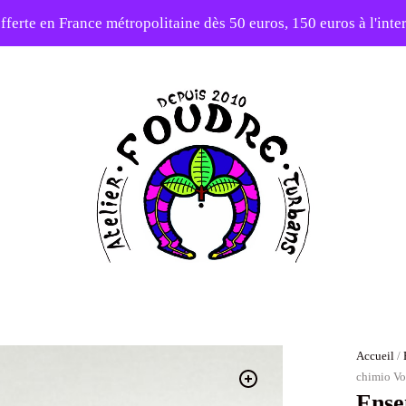
fferte en France métropolitaine dès 50 euros, 150 euros à l'int
elier en vacances ! Expédition des commandes à partir du 31/0
-20% sur tout le site avec le code PATIENCE
Atelier
Foudre
Turbans
Accueil
/
chimio Vo
Ense