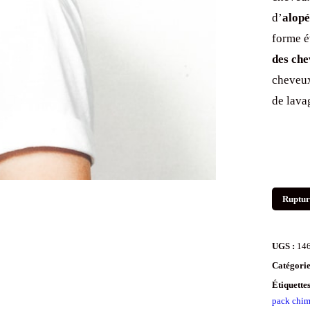
d’
alopé
forme é
des ch
cheveux
de lava
Ruptur
UGS :
14
Catégorie
Étiquette
pack chim