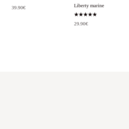
Liberty marine
39.90
€
Note
29.90
€
5.00
sur 5