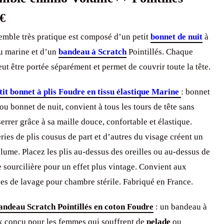
€
emble très pratique est composé d’un petit
bonnet de nuit
à
eu marine et d’un
bandeau à Scratch
Pointillés. Chaque
eut être portée séparément et permet de couvrir toute la tête.
etit bonnet à plis Foudre en tissu élastique Marine
: bonnet
ou bonnet de nuit, convient à tous les tours de tête sans
errer grâce à sa maille douce, confortable et élastique.
ries de plis cousus de part et d’autres du visage créent un
lume. Placez les plis au-dessus des oreilles ou au-dessus de
e sourcilière pour un effet plus vintage. Convient aux
es de lavage pour chambre stérile. Fabriqué en France.
andeau Scratch Pointillés en coton Foudre
: un bandeau à
 conçu pour les femmes qui souffrent de
pelade
ou