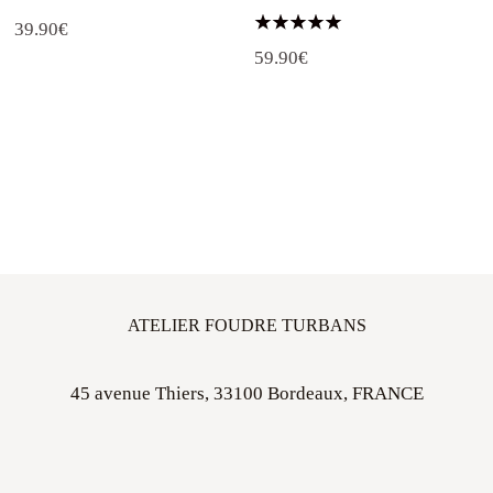
39.90
€
Note
59.90
€
5.00
sur 5
ATELIER FOUDRE TURBANS
45 avenue Thiers, 33100 Bordeaux, FRANCE