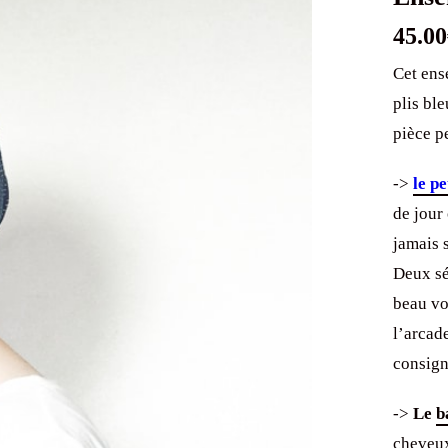
45.00
Cet ens
plis bl
pièce p
->
le p
de jour 
jamais s
Deux sé
beau vo
l’arcad
consign
->
Le
b
cheveux