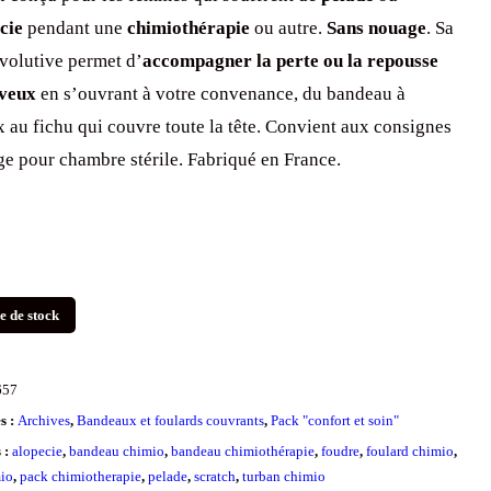
cie
pendant une
chimiothérapie
ou autre.
Sans nouage
. Sa
volutive permet d’
accompagner la perte ou la repousse
eveux
en s’ouvrant à votre convenance, du bandeau à
 au fichu qui couvre toute la tête. Convient aux consignes
ge pour chambre stérile. Fabriqué en France.
e de stock
657
s :
Archives
,
Bandeaux et foulards couvrants
,
Pack "confort et soin"
s :
alopecie
,
bandeau chimio
,
bandeau chimiothérapie
,
foudre
,
foulard chimio
,
io
,
pack chimiotherapie
,
pelade
,
scratch
,
turban chimio