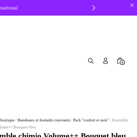
ernational
 ❤️
Search
Minicar
0
Toggle
Toggle
Boutique
/
Bandeaux et foulards couvrants
/
Pack "confort et soin"
/ Ensemble
olume++ Bouquet bleu
mble chimio Volume++ Bouquet bleu