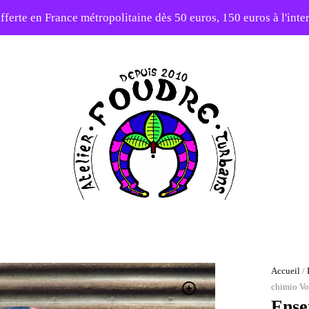
fferte en France métropolitaine dès 50 euros, 150 euros à l'int
10% sur votre première commande avec le code : 1ERAMOUR
Atelier
Foudre
Turbans
Accueil
/
chimio V
Ense