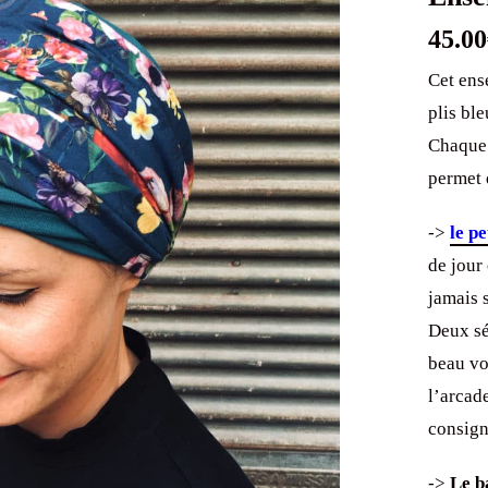
45.00
Cet ens
plis bl
Chaque 
permet d
->
le p
de jour 
jamais s
Deux sé
beau vo
l’arcad
consign
->
Le
b