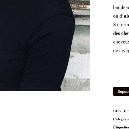
bandeau
ou d’
al
Sa form
des ch
cheveux
de lava
Ruptur
UGS :
18
Catégorie
Étiquette