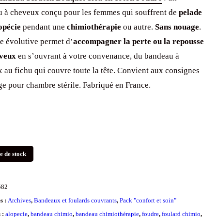
 à cheveux conçu pour les femmes qui souffrent de
pelade
opécie
pendant une
chimiothérapie
ou autre.
Sans nouage
.
e évolutive permet d’
accompagner la perte ou la repousse
eveux
en s’ouvrant à votre convenance, du bandeau à
 au fichu qui couvre toute la tête. Convient aux consignes
ge pour chambre stérile. Fabriqué en France.
e de stock
582
s :
Archives
,
Bandeaux et foulards couvrants
,
Pack "confort et soin"
s :
alopecie
,
bandeau chimio
,
bandeau chimiothérapie
,
foudre
,
foulard chimio
,