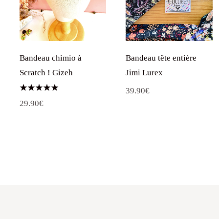
Bandeau chimio à
Bandeau tête entière
Scratch ! Gizeh
Jimi Lurex
39.90
€
Note
29.90
€
5.00
sur 5