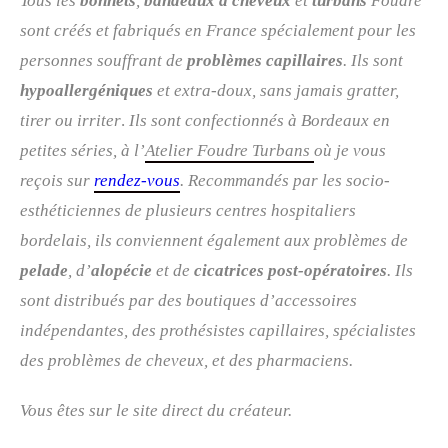
Tous les
bonnets
,
bandeaux à cheveux
et
turbans
Foudre
sont créés et fabriqués en France spécialement pour les
personnes souffrant de
problèmes capillaires
. Ils sont
hypoallergéniques
et extra-doux, sans jamais gratter,
tirer ou irriter
.
Ils sont confectionnés à Bordeaux en
petites séries, à l’
Atelier Foudre Turbans
où je vous
reçois sur
rendez-vous
. R
ecommandés par les socio-
esthéticiennes de plusieurs centres hospitaliers
bordelais, ils conviennent également aux problèmes de
pelade
, d’
alopécie
et de
cicatrices post-opératoires
. Ils
sont distribués par des boutiques d’accessoires
indépendantes, des prothésistes capillaires, spécialistes
des problèmes de cheveux, et des pharmaciens.
Vous êtes sur le site direct du créateur.