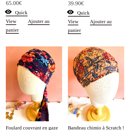
65.00
€
39.90
€
5.00
sur 5
Quick
Quick
View
Ajouter au
View
Ajouter au
panier
panier
Foulard couvrant en gaze
Bandeau chimio à Scratch !