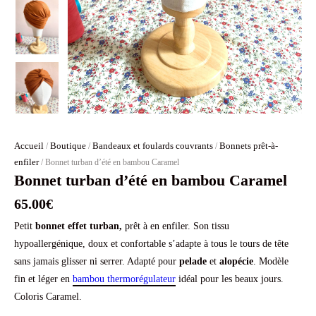
Accueil
Boutique
Bandeaux et foulards couvrants
Bonnets prêt-à-
/
/
/
enfiler
/ Bonnet turban d’été en bambou Caramel
Bonnet turban d’été en bambou Caramel
65.00
€
Petit
bonnet effet turban,
prêt à en enfiler. Son tissu
hypoallergénique, doux et confortable s’adapte à tous le tours de tête
sans jamais glisser ni serrer. Adapté pour
pelade
et
alopécie
. Modèle
fin et léger en
bambou thermorégulateur
idéal pour les beaux jours.
Coloris Caramel.