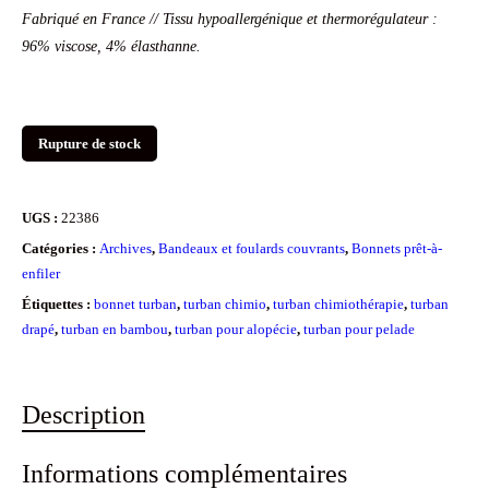
Fabriqué en France // Tissu hypoallergénique et thermorégulateur :
96% viscose, 4% élasthanne.
Rupture de stock
UGS :
22386
Catégories :
Archives
,
Bandeaux et foulards couvrants
,
Bonnets prêt-à-
enfiler
Étiquettes :
bonnet turban
,
turban chimio
,
turban chimiothérapie
,
turban
drapé
,
turban en bambou
,
turban pour alopécie
,
turban pour pelade
Description
Informations complémentaires