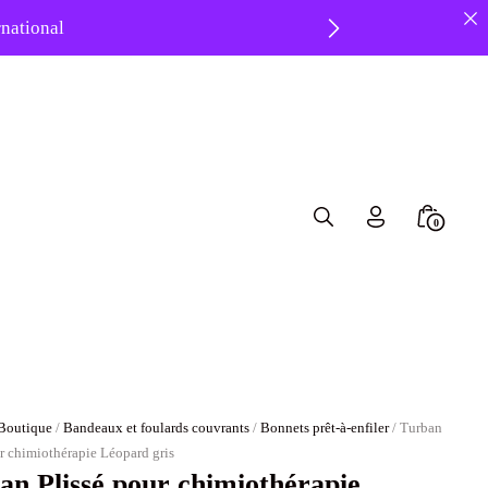
ernational
8 ❤️
Search
Minicar
0
Toggle
Toggle
Boutique
/
Bandeaux et foulards couvrants
/
Bonnets prêt-à-enfiler
/ Turban
ur chimiothérapie Léopard gris
an Plissé pour chimiothérapie