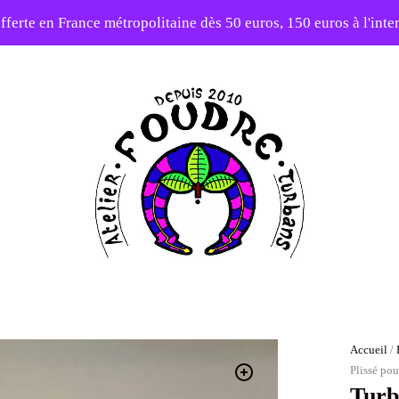
fferte en France métropolitaine dès 50 euros, 150 euros à l'int
elier en vacances ! Expédition des commandes à partir du 31/0
-20% sur tout le site avec le code PATIENCE
Atelier
Foudre
Turbans
Accueil
/
Plissé po
Turb