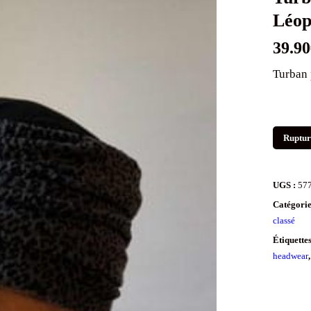
Léop
39.90
Turban 
Ruptur
UGS :
57
Catégorie
classé
Étiquette
headwear