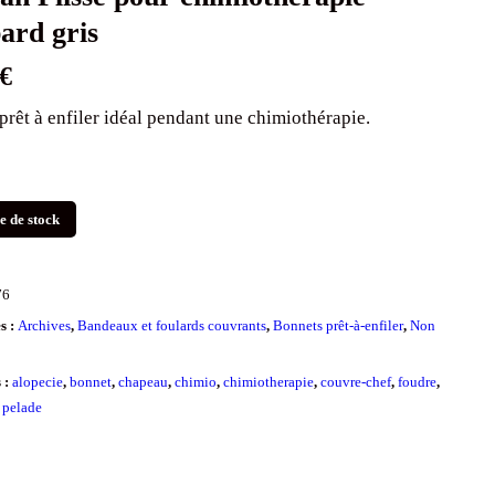
ard gris
€
prêt à enfiler idéal pendant une chimiothérapie.
e de stock
76
s :
Archives
,
Bandeaux et foulards couvrants
,
Bonnets prêt-à-enfiler
,
Non
s :
alopecie
,
bonnet
,
chapeau
,
chimio
,
chimiotherapie
,
couvre-chef
,
foudre
,
,
pelade