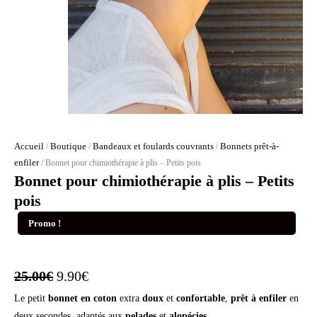
Accueil
Boutique
Bandeaux et foulards couvrants
Bonnets prêt-à-
/
/
/
enfiler
/ Bonnet pour chimiothérapie à plis – Petits pois
Bonnet pour chimiothérapie à plis – Petits
pois
Promo !
Le
Le
25.00
€
9.90
€
Le petit
bonnet en coton
prix
prix
extra
doux
et
confortable
,
prêt à enfiler
en
deux secondes, adaptés aux
pelades
et
alopécies
.