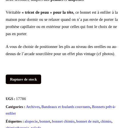
initial
actuel
Véritable
« tricot de peau » pour la tête,
ce bonnet est à enfiler à la
était :
est :
maison pour dormir ou se relaxer quand on n’a pas envie de porter la
25.00€.
9.90€.
prothèse capillaire ou en extérieur pour celles qui font le choix de ne
pas en porter.
A vous de choisir de positionner les plis au niveau des oreilles ou au-
dessus de l’arcade sourcilière pour un effet plus vintage (cf photos).
Rupture de stock
UGS :
17786
Catégories :
Archives
,
Bandeaux et foulards couvrants
,
Bonnets prêt-à-
enfiler
Étiquettes :
alopecie
,
bonnet
,
bonnet chimio
,
bonnet de nuit
,
chimio
,
chimiotherapie
,
pelade