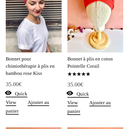
Bonnet à plis en coton
Bonnet pour
Pointelle Corail
chimiothérapie à plis en
bambou rose Kiss
Note
35.00
€
35.00
€
5.00
sur 5
Quick
Quick
View
Ajouter au
View
Ajouter au
panier
panier