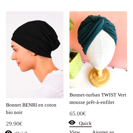
Bonnet-turban TWIST Vert
mousse prêt-à-enfiler
Bonnet BENRI en coton
bio noir
65.00
€
29.90
€
Quick
View
Ajouter au