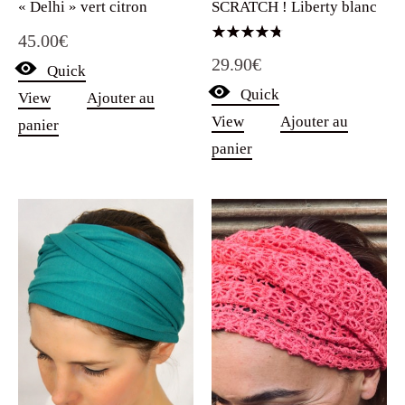
« Delhi » vert citron
SCRATCH ! Liberty blanc
45.00
€
Note
29.90
€
4.75
Quick
sur 5
Quick
View
Ajouter au
View
Ajouter au
panier
panier