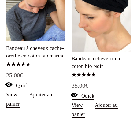
Bandeau à cheveux cache-
oreille en coton bio marine
Bandeau à cheveux en
coton bio Noir
Note
25.00
€
5.00
sur 5
Note
35.00
€
Quick
5.00
sur 5
View
Ajouter au
Quick
panier
View
Ajouter au
panier