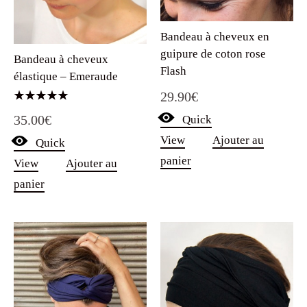
Bandeau à cheveux en
guipure de coton rose
Bandeau à cheveux
Flash
élastique – Emeraude
29.90
€
Note
35.00
€
Quick
5.00
sur 5
View
Ajouter au
Quick
panier
View
Ajouter au
panier