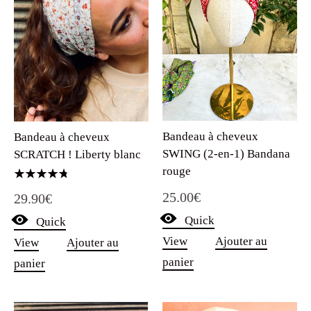
Bandeau à cheveux
Bandeau à cheveux
SWING (2-en-1) Bandana
SCRATCH ! Liberty blanc
rouge
Note
25.00
€
29.90
€
4.75
sur 5
Quick
Quick
View
Ajouter au
View
Ajouter au
panier
panier