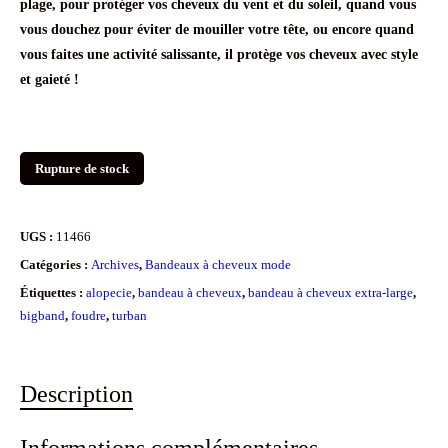
plage, pour protéger vos cheveux du vent et du soleil, quand vous
vous douchez pour éviter de mouiller votre tête, ou encore quand
vous faites une activité salissante, il protège vos cheveux avec style
et gaieté !
Rupture de stock
UGS :
11466
Catégories :
Archives
,
Bandeaux à cheveux mode
Étiquettes :
alopecie
,
bandeau à cheveux
,
bandeau à cheveux extra-large
,
bigband
,
foudre
,
turban
Description
Informations complémentaires