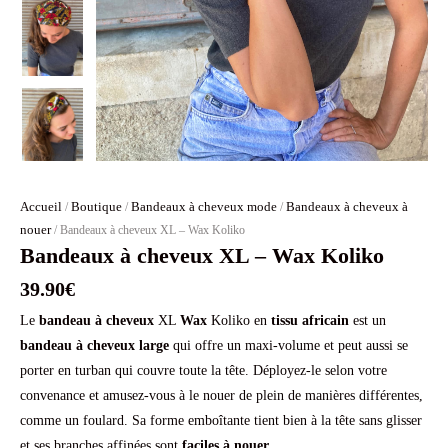
Accueil
Boutique
Bandeaux à cheveux mode
Bandeaux à cheveux à
/
/
/
nouer
/ Bandeaux à cheveux XL – Wax Koliko
Bandeaux à cheveux XL – Wax Koliko
39.90
€
Le
bandeau à cheveux
XL
Wax
Koliko en
tissu africain
est un
bandeau à cheveux large
qui offre un maxi-volume et peut aussi se
porter en turban qui couvre toute la tête. Déployez-le selon votre
convenance et amusez-vous à le nouer de plein de manières différentes,
comme un foulard. Sa forme emboîtante tient bien à la tête sans glisser
et ses branches affinées sont
faciles à nouer
.