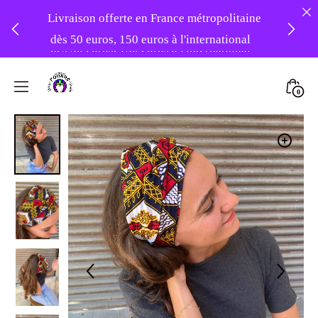
Livraison offerte en France métropolitaine
dès 50 euros, 150 euros à l'international
❤️ -10% sur votre première commande
Skip
avec le code : 1ERAMOUR ❤️
to
Mini
0
content
Atelier
Togg
Foudre
Turbans