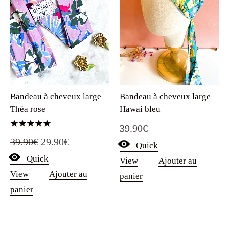
Bandeau à cheveux large
Bandeau à cheveux large –
Théa rose
Hawai bleu
39.90
€
Note
Le
Le
39.90
€
29.90
€
5.00
Quick
sur 5
Quick
prix
prix
View
Ajouter au
View
Ajouter au
panier
initial
actuel
panier
était :
est :
39.90€.
29.90€.