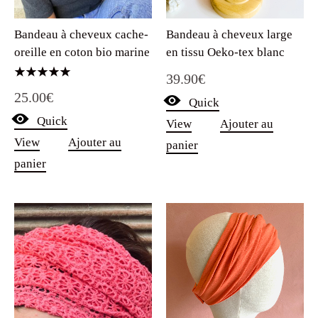
Bandeau à cheveux large
Bandeau à cheveux cache-
en tissu Oeko-tex blanc
oreille en coton bio marine
39.90
€
Note
25.00
€
5.00
Quick
sur 5
Quick
View
Ajouter au
View
Ajouter au
panier
panier