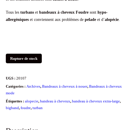
Tous les
turbans
et
bandeaux à cheveux Foudre
sont
hypo-
allergéniques
et conviennent aux problèmes de
pelade
et d’
alopécie
.
Rupture de stock
UGS :
20107
Catégories :
Archives
,
Bandeaux à cheveux à nouer
,
Bandeaux à cheveux
mode
Étiquettes :
alopecie
,
bandeau à cheveux
,
bandeau à cheveux extra-large
,
bigband
,
foudre
,
turban