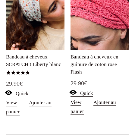
Bandeau à cheveux
Bandeau à cheveux en
SCRATCH ! Liberty blanc
guipure de coton rose
Flash
Note
29.90
€
29.90
€
4.75
sur 5
Quick
Quick
View
Ajouter au
View
Ajouter au
panier
panier