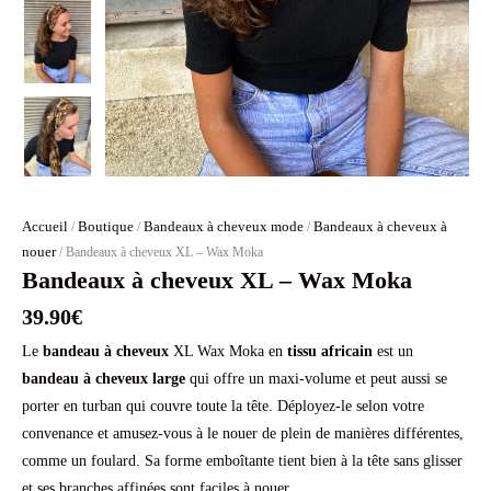
Accueil
Boutique
Bandeaux à cheveux mode
Bandeaux à cheveux à
/
/
/
nouer
/ Bandeaux à cheveux XL – Wax Moka
Bandeaux à cheveux XL – Wax Moka
39.90
€
Le
bandeau à cheveux
XL Wax Moka en
tissu africain
est un
bandeau à cheveux large
qui offre un maxi-volume et peut aussi se
porter en turban qui couvre toute la tête. Déployez-le selon votre
convenance et amusez-vous à le nouer de plein de manières différentes,
comme un foulard. Sa forme emboîtante tient bien à la tête sans glisser
et ses branches affinées sont faciles à nouer.