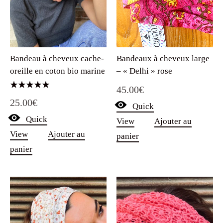
Bandeaux à cheveux large
Bandeau à cheveux cache-
– « Delhi » rose
oreille en coton bio marine
45.00
€
Note
25.00
€
5.00
Quick
sur 5
Quick
View
Ajouter au
View
Ajouter au
panier
panier