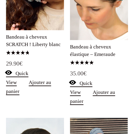
Bandeau à cheveux
SCRATCH ! Liberty blanc
Bandeau à cheveux
élastique – Emeraude
Note
29.90
€
4.75
sur 5
Note
35.00
€
Quick
5.00
sur 5
View
Ajouter au
Quick
panier
View
Ajouter au
panier