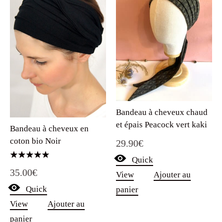
Bandeau à cheveux chaud
et épais Peacock vert kaki
Bandeau à cheveux en
coton bio Noir
29.90
€
Quick
Note
35.00
€
5.00
View
Ajouter au
sur 5
Quick
panier
View
Ajouter au
panier