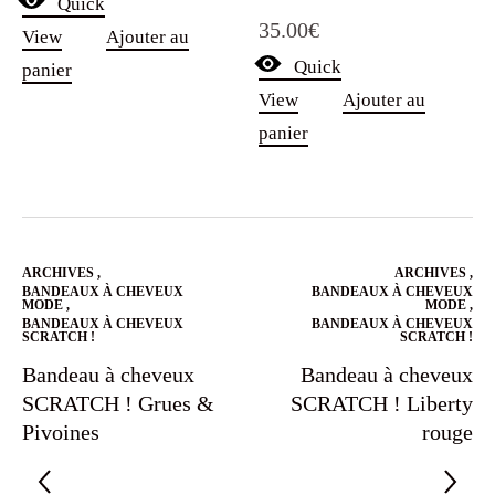
Quick
Note
35.00
€
5.00
View
Ajouter au
sur 5
Quick
panier
View
Ajouter au
panier
ARCHIVES
,
ARCHIVES
,
BANDEAUX À CHEVEUX
BANDEAUX À CHEVEUX
MODE
,
MODE
,
BANDEAUX À CHEVEUX
BANDEAUX À CHEVEUX
SCRATCH !
SCRATCH !
Bandeau à cheveux
Bandeau à cheveux
SCRATCH ! Grues &
SCRATCH ! Liberty
Pivoines
rouge