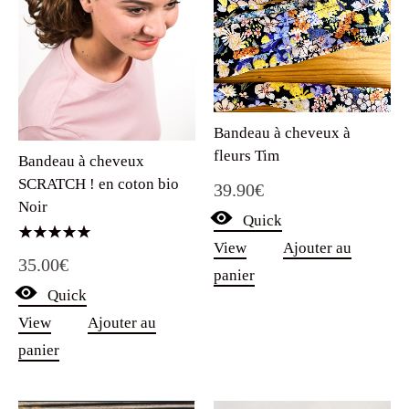
Bandeau à cheveux à
fleurs Tim
Bandeau à cheveux
SCRATCH ! en coton bio
39.90
€
Noir
Quick
View
Ajouter au
Note
35.00
€
5.00
panier
sur 5
Quick
View
Ajouter au
panier