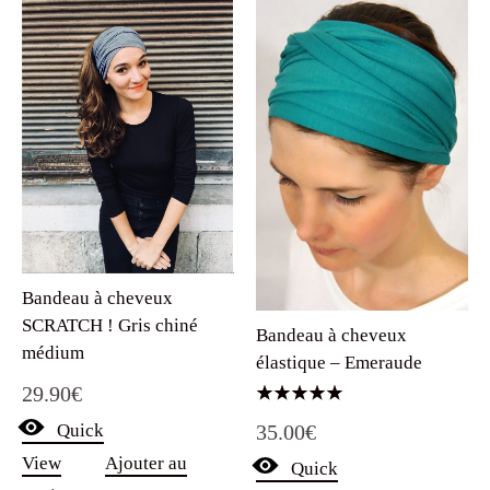
Bandeau à cheveux
SCRATCH ! Gris chiné
Bandeau à cheveux
médium
élastique – Emeraude
29.90
€
Note
Quick
35.00
€
5.00
sur 5
View
Ajouter au
Quick