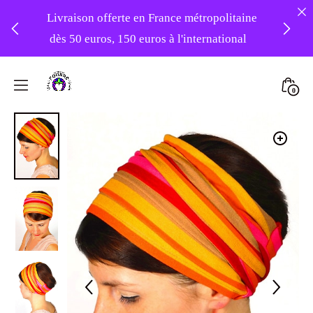
Livraison offerte en France métropolitaine
dès 50 euros, 150 euros à l'international
❤️ -10% sur votre première commande
Skip
avec le code : 1ERAMOUR ❤️
to
Mini
0
content
Atelier
Togg
Foudre
Turbans