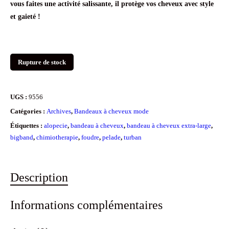
vous faites une activité salissante, il protège vos cheveux avec style
et gaieté !
Rupture de stock
UGS :
9556
Catégories :
Archives
,
Bandeaux à cheveux mode
Étiquettes :
alopecie
,
bandeau à cheveux
,
bandeau à cheveux extra-large
,
bigband
,
chimiotherapie
,
foudre
,
pelade
,
turban
Description
Informations complémentaires