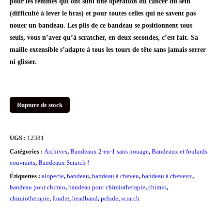
pour les femmes qui ont subi une opération du cancer du sein
(difficulté à lever le bras) et pour toutes celles qui ne savent pas
nouer un bandeau. Les plis de ce bandeau se positionnent tous
seuls, vous n’avez qu’à scratcher, en deux secondes, c’est fait. Sa
maille extensible s’adapte à tous les tours de tête sans jamais serrer
ni glisser.
Rupture de stock
UGS :
12381
Catégories :
Archives
,
Bandeaux 2-en-1 sans nouage
,
Bandeaux et foulards
couvrants
,
Bandeaux Scratch !
Étiquettes :
alopecie
,
bandeau
,
bandeau à cheveu
,
bandeau à cheveux
,
bandeau pour chimio
,
bandeau pour chimiotherapie
,
chimio
,
chimiotherapie
,
foudre
,
headband
,
pelade
,
scratch