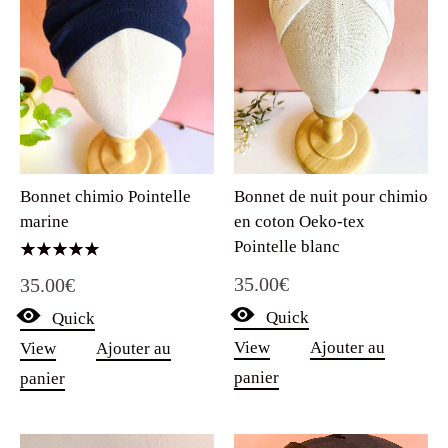
Bonnet de nuit pour chimio
Bonnet chimio Pointelle
en coton Oeko-tex
marine
Pointelle blanc
Note
35.00
€
35.00
€
5.00
sur 5
Quick
Quick
View
Ajouter au
View
Ajouter au
panier
panier