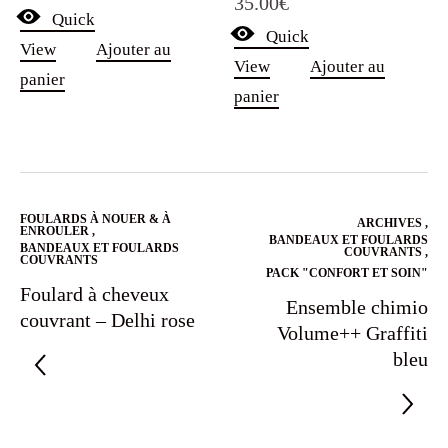
35.00
€
5.00
sur 5
Quick
Quick
View
Ajouter au
View
Ajouter au
panier
panier
FOULARDS À NOUER & À
ARCHIVES
,
ENROULER
,
BANDEAUX ET FOULARDS
BANDEAUX ET FOULARDS
COUVRANTS
,
COUVRANTS
PACK "CONFORT ET SOIN"
Foulard à cheveux
Ensemble chimio
couvrant – Delhi rose
Volume++ Graffiti
bleu