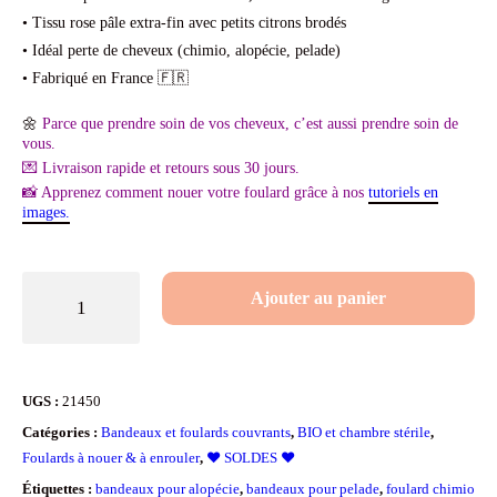
était :
est :
• Tissu rose pâle extra-fin avec petits citrons brodés
• Idéal perte de cheveux (chimio, alopécie, pelade)
39.90€.
29.90€.
• Fabriqué en France 🇫🇷
🌼
Parce que prendre soin de vos cheveux, c’est aussi prendre soin de
vous.
💌 Livraison rapide et retours sous 30 jours.
📸 Apprenez comment nouer votre foulard grâce à nos
tutoriels en
images.
quantité
Ajouter au panier
de
Foulard
couvrant
UGS :
21450
extra-
Catégories :
Bandeaux et foulards couvrants
,
BIO et chambre stérile
,
léger
Foulards à nouer & à enrouler
,
❤️ SOLDES ❤️
Citrons
Étiquettes :
bandeaux pour alopécie
,
bandeaux pour pelade
,
foulard chimio