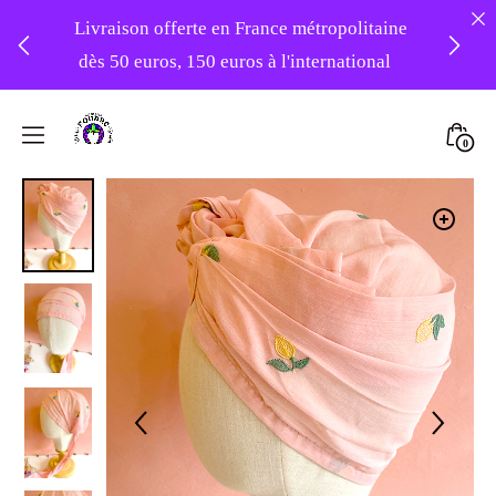
Livraison offerte en France métropolitaine
dès 50 euros, 150 euros à l'international
❤️ -10% sur votre première commande
Skip
avec le code : 1ERAMOUR ❤️
to
Mini
0
content
Atelier
Togg
Foudre
Turbans