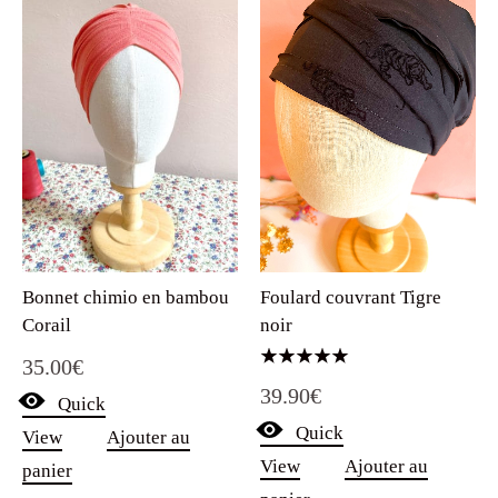
Foulard couvrant Tigre
Bonnet chimio en bambou
noir
Corail
35.00
€
Note
39.90
€
5.00
Quick
sur 5
Quick
View
Ajouter au
View
Ajouter au
panier