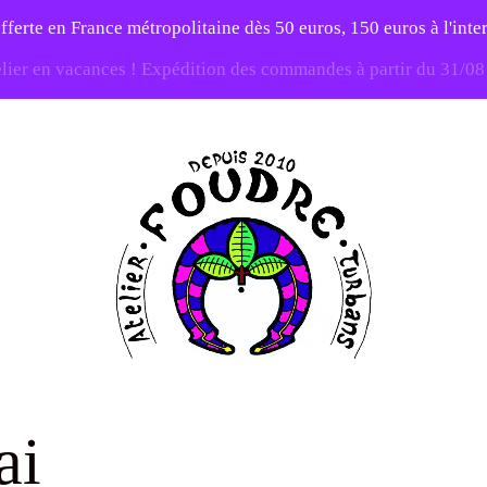
fferte en France métropolitaine dès 50 euros, 150 euros à l'int
elier en vacances ! Expédition des commandes à partir du 31/0
-20% sur tout le site avec le code PATIENCE
Atelier
Foudre
ai
Turbans