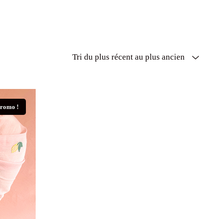
romo !