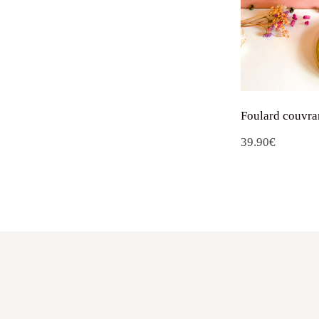
Foulard couvran
39.90
€