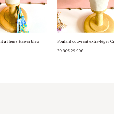
t à fleurs Hawai bleu
Foulard couvrant extra-léger Ci
Le
Le
39.90
€
29.90
€
prix
prix
initial
actuel
était :
est :
39.90€.
29.90€.