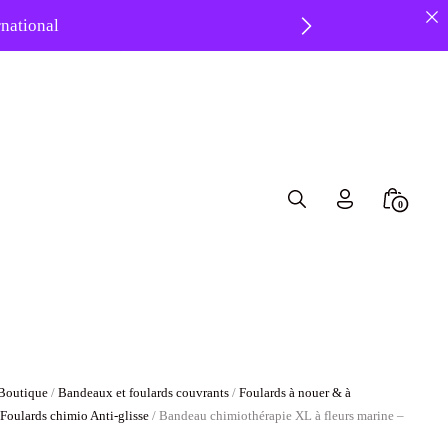
ernational
 ❤️
Search
Minicar
0
Toggle
Toggle
Boutique
/
Bandeaux et foulards couvrants
/
Foulards à nouer & à
/
Foulards chimio Anti-glisse
/ Bandeau chimiothérapie XL à fleurs marine –