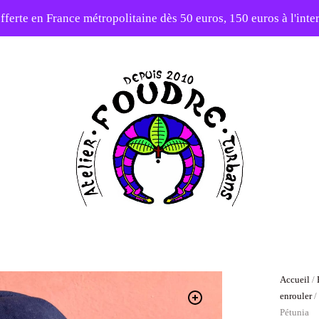
fferte en France métropolitaine dès 50 euros, 150 euros à l'int
10% sur votre première commande avec le code : 1ERAMOUR
Atelier
Foudre
Turbans
Accueil
/
enrouler
Pétunia