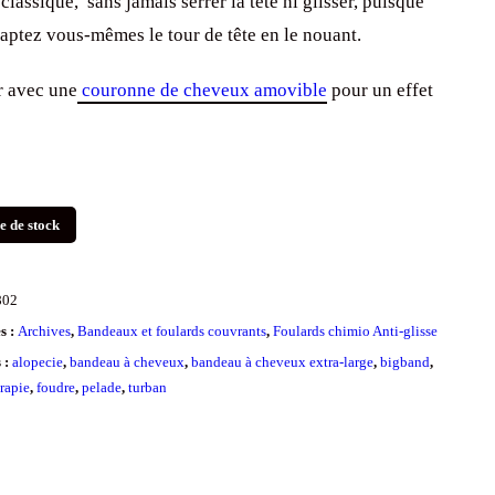
classique, sans jamais serrer la tête ni glisser, puisque
aptez vous-mêmes le tour de tête en le nouant.
r avec une
couronne de cheveux amovible
pour un effet
!
e de stock
802
s :
Archives
,
Bandeaux et foulards couvrants
,
Foulards chimio Anti-glisse
s :
alopecie
,
bandeau à cheveux
,
bandeau à cheveux extra-large
,
bigband
,
rapie
,
foudre
,
pelade
,
turban