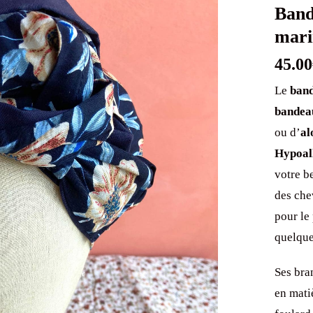
Band
mari
45.00
Le
band
bandea
ou d’
al
Hypoal
votre b
des che
pour le 
quelque
Ses bra
en mati