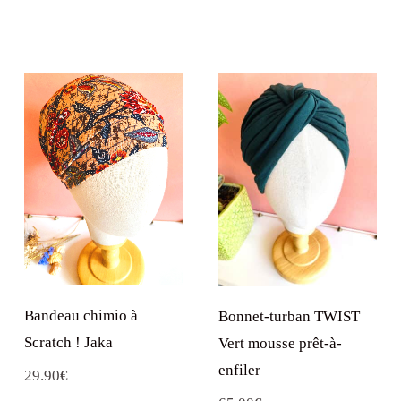
Bandeau chimio à
Bonnet-turban TWIST
Scratch ! Jaka
Vert mousse prêt-à-
enfiler
29.90
€