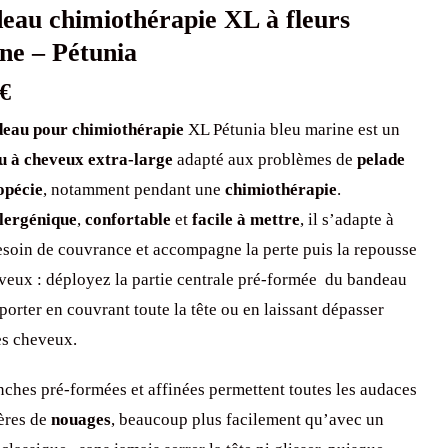
eau chimiothérapie XL à fleurs
ne – Pétunia
€
eau pour chimiothérapie
XL Pétunia bleu marine est un
u à cheveux extra-large
adapté aux problèmes de
pelade
opécie
, notamment pendant une
chimiothérapie
.
lergénique
,
confortable
et
facile à mettre
, il s’adapte à
esoin de couvrance et accompagne la perte puis la repousse
veux : déployez la partie centrale pré-formée du bandeau
porter en couvrant toute la tête ou en laissant dépasser
s cheveux.
nches pré-formées et affinées permettent toutes les audaces
ères de
nouages
, beaucoup plus facilement qu’avec un