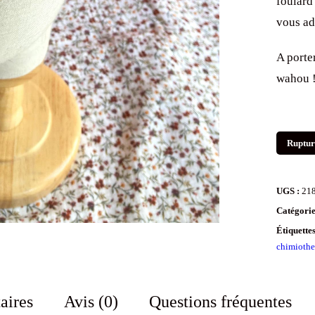
foulard 
vous ad
A porte
wahou 
Ruptur
UGS :
21
Catégorie
Étiquette
chimiothe
aires
Avis (0)
Questions fréquentes