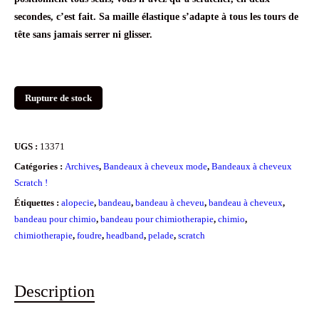
secondes, c’est fait. Sa maille élastique s’adapte à tous les tours de
tête sans jamais serrer ni glisser.
Rupture de stock
UGS :
13371
Catégories :
Archives
,
Bandeaux à cheveux mode
,
Bandeaux à cheveux
Scratch !
Étiquettes :
alopecie
,
bandeau
,
bandeau à cheveu
,
bandeau à cheveux
,
bandeau pour chimio
,
bandeau pour chimiotherapie
,
chimio
,
chimiotherapie
,
foudre
,
headband
,
pelade
,
scratch
Description