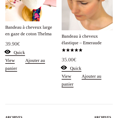
Bandeau à cheveux large
en gaze de coton Thelma
Bandeau à cheveux
élastique – Emeraude
39.90
€
Quick
Note
35.00
€
5.00
View
Ajouter au
sur 5
Quick
panier
View
Ajouter au
panier
ARCHIVES
,
ARCHIVES
,