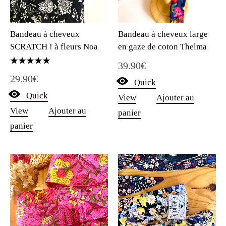
Bandeau à cheveux large
Bandeau à cheveux
en gaze de coton Thelma
SCRATCH ! à fleurs Noa
39.90
€
Note
29.90
€
5.00
Quick
sur 5
Quick
View
Ajouter au
View
Ajouter au
panier
panier