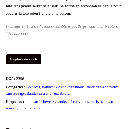
tête
sans jamais serrer ni glisser. Sa forme en accordéon se déplie pour
couvrir la tête selon l’envie et le besoin.
Fabriqué en France / Tissu extensible hypoallergénique : 95% coton,
5% élastanne.
Rupture de stock
UGS :
23961
Catégories :
Archives
,
Bandeaux à cheveux mode
,
Bandeaux à cheveux
sans nouage
,
Bandeaux à cheveux Scratch !
Étiquettes :
bandeau à cheveux
,
bandeau à cheveux scratch
,
bandeau
scratch
,
turban scratch