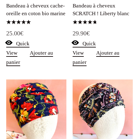
Bandeau à cheveux cache-
Bandeau à cheveux
oreille en coton bio marine
SCRATCH ! Liberty blanc
Note
Note
25.00
€
29.90
€
5.00
4.75
sur 5
sur 5
Quick
Quick
View
Ajouter au
View
Ajouter au
panier
panier