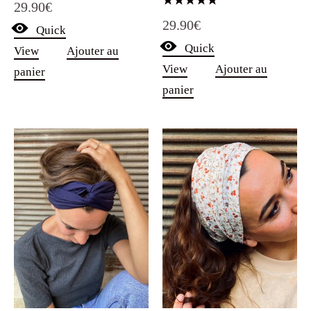
29.90
€
Note
29.90
€
5.00
Quick
sur 5
Quick
View
Ajouter au
View
Ajouter au
panier
panier