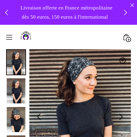
Livraison offerte en France métropolitaine
dès 50 euros, 150 euros à l'international
❤️ -10% sur votre première commande
Skip
avec le code : 1ERAMOUR ❤️
to
Mini
0
content
Atelier
Togg
Foudre
Turbans