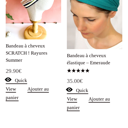
Bandeau à cheveux
SCRATCH ! Rayures
Bandeau à cheveux
Summer
élastique – Emeraude
29.90
€
Note
35.00
€
Quick
5.00
sur 5
View
Ajouter au
Quick
panier
View
Ajouter au
panier