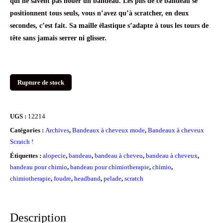
qui ne savent pas nouer un bandeau. Les plis de ce bandeau se
positionnent tous seuls, vous n’avez qu’à scratcher, en deux
secondes, c’est fait. Sa maille élastique s’adapte à tous les tours de
tête sans jamais serrer ni glisser.
Rupture de stock
UGS :
12214
Catégories :
Archives
,
Bandeaux à cheveux mode
,
Bandeaux à cheveux
Scratch !
Étiquettes :
alopecie
,
bandeau
,
bandeau à cheveu
,
bandeau à cheveux
,
bandeau pour chimio
,
bandeau pour chimiotherapie
,
chimio
,
chimiotherapie
,
foudre
,
headband
,
pelade
,
scratch
Description