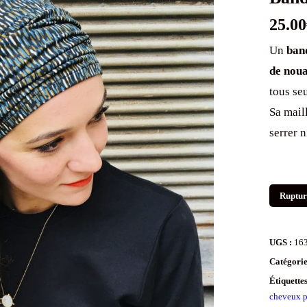
25.00
Un
band
de nou
tous se
Sa maill
serrer n
Ruptur
UGS :
16
Catégorie
Étiquette
cheveux p