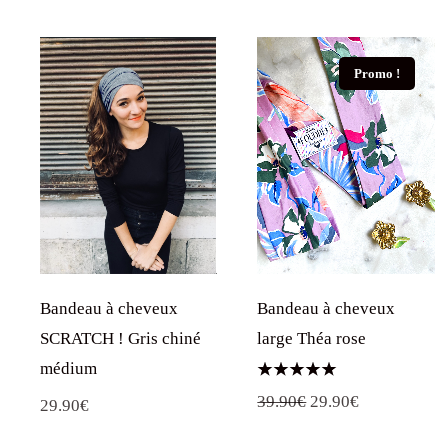
Promo !
Bandeau à cheveux
Bandeau à cheveux
SCRATCH ! Gris chiné
large Théa rose
médium
Note
Le
Le
39.90
€
29.90
€
29.90
€
5.00
sur 5
prix
prix