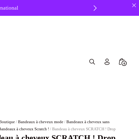
ernational
 ❤️
Search
Minicar
0
Toggle
Toggle
Boutique
/
Bandeaux à cheveux mode
/
Bandeaux à cheveux sans
Bandeaux à cheveux Scratch !
/ Bandeau à cheveux SCRATCH ! Drop
eau à cheveux SCRATCH ! Drop