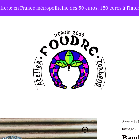
fferte en France métropolitaine dès 50 euros, 150 euros à l'int
10% sur votre première commande avec le code : 1ERAMOUR
Atelier
Foudre
Turbans
Accueil
/
nouage
/
Band