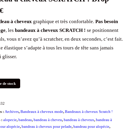
€
eau à cheveux
graphique et très confortable.
Pas besoin
age
, les
bandeaux à cheveux SCRATCH !
se positionnent
uls, vous n’avez qu’à scratcher, en deux secondes, c’est fait.
e élastique s’adapte à tous les tours de tête sans jamais
i glisser.
e de stock
332
s :
Archives
,
Bandeaux à cheveux mode
,
Bandeaux à cheveux Scratch !
s :
alopecie
,
bandeau
,
bandeau à cheveu
,
bandeau à cheveux
,
bandeau à
our alopécie
,
bandeau à cheveux pour pelade
,
bandeau pour alopécie
,