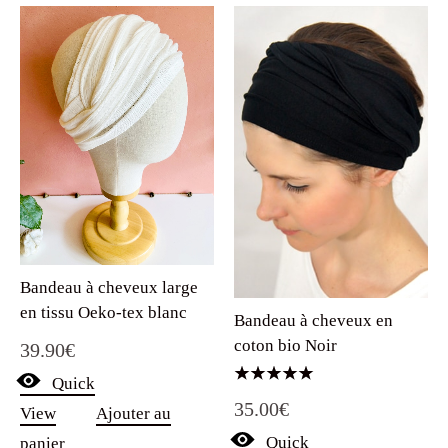
Bandeau à cheveux large
en tissu Oeko-tex blanc
Bandeau à cheveux en
coton bio Noir
39.90
€
Quick
Note
35.00
€
5.00
View
Ajouter au
sur 5
Quick
panier