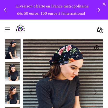
Livraison offerte en France métropolitaine
dès 50 euros, 150 euros à l'international
❤️ -10% sur votre première commande
Skip
avec le code : 1ERAMOUR ❤️
to
Mini
0
content
Atelier
Togg
Foudre
Turbans