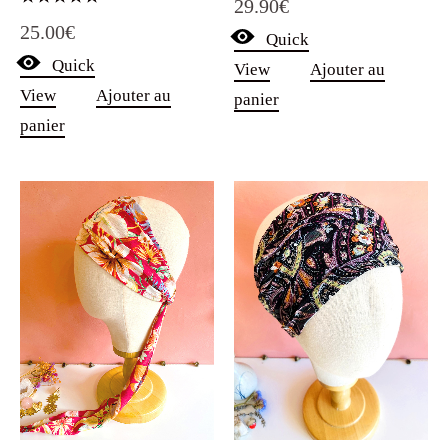
29.90
€
Note
25.00
€
5.00
Quick
sur 5
Quick
View
Ajouter au
View
Ajouter au
panier
panier