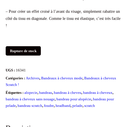
– Pour créer un effet croisé à l’avant du visage, simplement rabattre un
côté du tissu en diagonale. Comme le tissu est élastique, c’est très facile
!
Rupture de stock
UGS :
16341
Catégories :
Archives
,
Bandeaux à cheveux mode
,
Bandeaux à cheveux
Scratch !
Étiquettes :
alopecie
,
bandeau
,
bandeau à cheveu
,
bandeau à cheveux
,
bandeau à cheveux sans nouage
,
bandeau pour alopécie
,
bandeau pour
pelade
,
bandeau scratch
,
foudre
,
headband
,
pelade
,
scratch