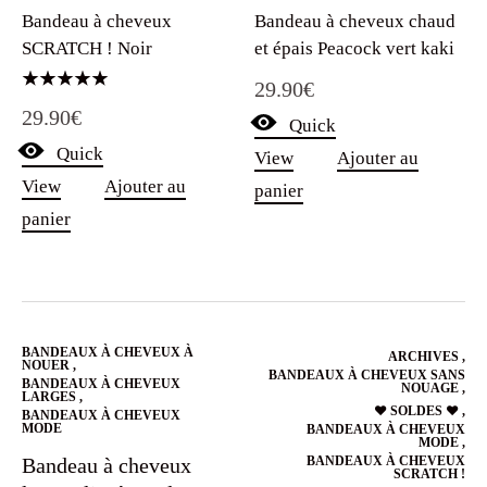
Bandeau à cheveux
Bandeau à cheveux chaud
SCRATCH ! Noir
et épais Peacock vert kaki
29.90
€
Note
29.90
€
5.00
Quick
sur 5
Quick
View
Ajouter au
View
Ajouter au
panier
panier
BANDEAUX À CHEVEUX À
ARCHIVES
,
NOUER
,
BANDEAUX À CHEVEUX SANS
BANDEAUX À CHEVEUX
NOUAGE
,
LARGES
,
❤️ SOLDES ❤️
,
BANDEAUX À CHEVEUX
MODE
BANDEAUX À CHEVEUX
MODE
,
Bandeau à cheveux
BANDEAUX À CHEVEUX
SCRATCH !