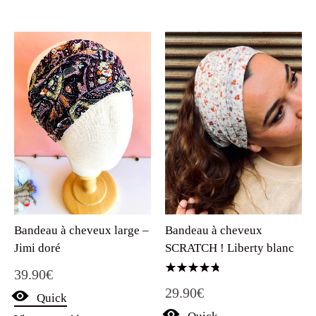
Bandeau à cheveux large –
Bandeau à cheveux
Jimi doré
SCRATCH ! Liberty blanc
39.90
€
Note
29.90
€
4.75
Quick
sur 5