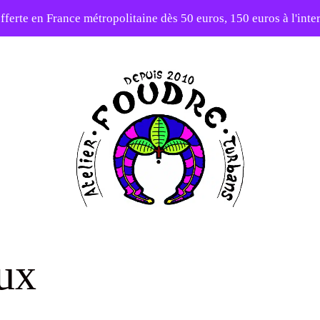
fferte en France métropolitaine dès 50 euros, 150 euros à l'int
10% sur votre première commande avec le code : 1ERAMOUR
Atelier
Foudre
ux
Turbans