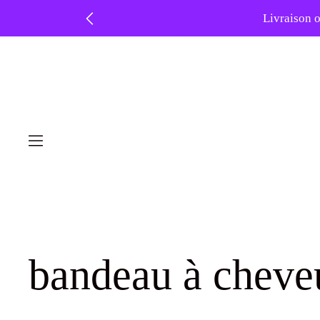
Livraison o
❤️ -
Skip
to
content
bandeau à cheve