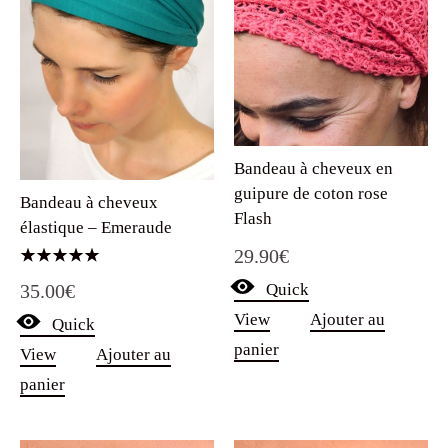
Bandeau à cheveux en
guipure de coton rose
Bandeau à cheveux
Flash
élastique – Emeraude
29.90
€
Note
35.00
€
Quick
5.00
sur 5
View
Ajouter au
Quick
panier
View
Ajouter au
panier