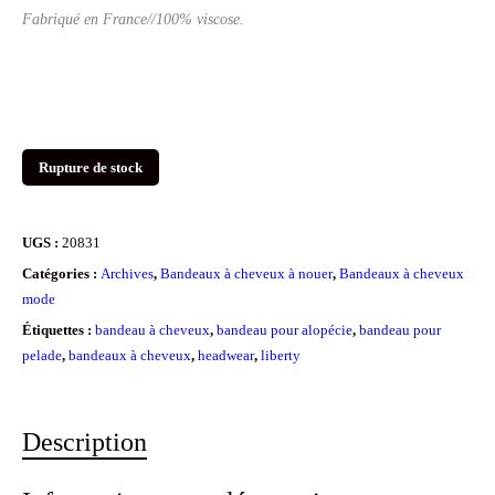
Fabriqué en France//100% viscose.
Rupture de stock
UGS :
20831
Catégories :
Archives
,
Bandeaux à cheveux à nouer
,
Bandeaux à cheveux
mode
Étiquettes :
bandeau à cheveux
,
bandeau pour alopécie
,
bandeau pour
pelade
,
bandeaux à cheveux
,
headwear
,
liberty
Description