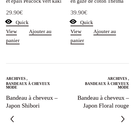
en gaze de coton Thelma
et épais Peacock vert kaki
39.90
€
29.90
€
Quick
Quick
View
Ajouter au
View
Ajouter au
panier
panier
ARCHIVES
,
ARCHIVES
,
BANDEAUX À CHEVEUX
BANDEAUX À CHEVEUX
MODE
MODE
Bandeau à cheveux –
Bandeau à cheveux –
Japon Shibori
Japon Floral rouge