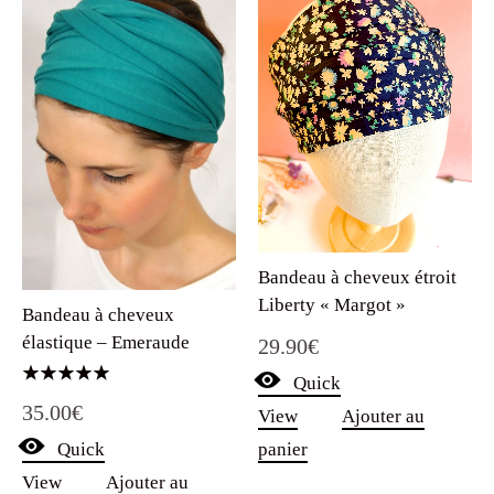
Bandeau à cheveux étroit
Liberty « Margot »
Bandeau à cheveux
élastique – Emeraude
29.90
€
Quick
Note
35.00
€
5.00
View
Ajouter au
sur 5
Quick
panier
View
Ajouter au