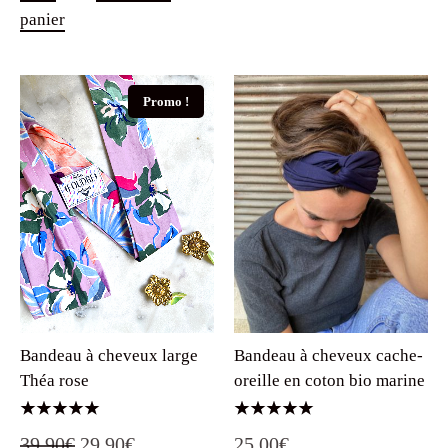
panier
Promo !
Bandeau à cheveux large
Bandeau à cheveux cache-
Théa rose
oreille en coton bio marine
Note
Note
Le
Le
39.90
€
29.90
€
25.00
€
5.00
5.00