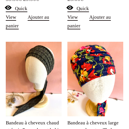
sur 5
sur 5
Quick
prix
prix
Quick
View
Ajouter au
View
Ajouter au
initial
actuel
panier
panier
était :
est :
39.90€.
29.90€.
Bandeau à cheveux large
Bandeau à cheveux chaud