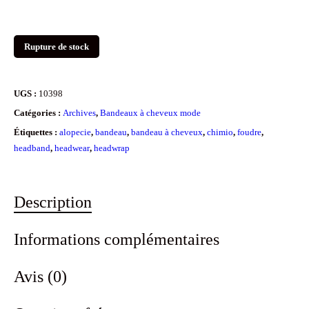
Rupture de stock
UGS :
10398
Catégories :
Archives
,
Bandeaux à cheveux mode
Étiquettes :
alopecie
,
bandeau
,
bandeau à cheveux
,
chimio
,
foudre
,
headband
,
headwear
,
headwrap
Description
Informations complémentaires
Avis (0)