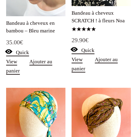
Bandeau à cheveux
SCRATCH ! à fleurs Noa
Bandeau à cheveux en
bambou – Bleu marine
Note
29.90
€
5.00
35.00
€
sur 5
Quick
Quick
View
Ajouter au
View
Ajouter au
panier
panier