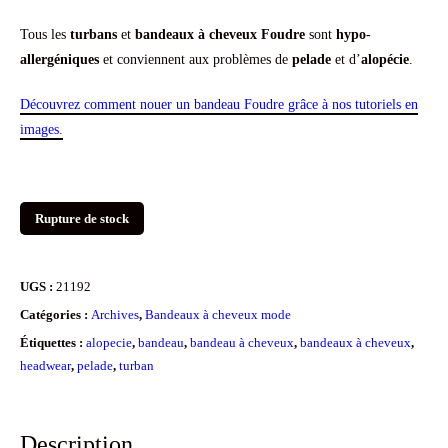
Tous les
turbans
et
bandeaux à cheveux Foudre
sont
hypo-
allergéniques
et conviennent aux problèmes de
pelade
et d’
alopécie
.
Découvrez comment nouer un bandeau Foudre grâce à nos tutoriels en
images.
Rupture de stock
UGS :
21192
Catégories :
Archives
,
Bandeaux à cheveux mode
Étiquettes :
alopecie
,
bandeau
,
bandeau à cheveux
,
bandeaux à cheveux
,
headwear
,
pelade
,
turban
Description