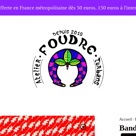
fferte en France métropolitaine dès 50 euros, 150 euros à l'int
elier en vacances ! Expédition des commandes à partir du 31/0
-20% sur tout le site avec le code PATIENCE
Atelier
Foudre
Turbans
Accueil
/
Band