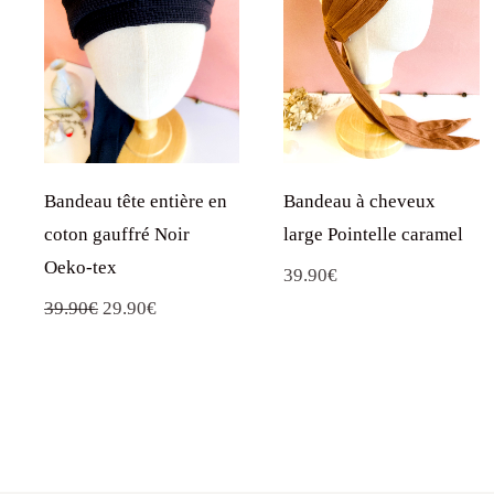
Bandeau tête entière en
Bandeau à cheveux
coton gauffré Noir
large Pointelle caramel
Oeko-tex
39.90
€
Le
Le
39.90
€
29.90
€
prix
prix
initial
actuel
était :
est :
39.90€.
29.90€.