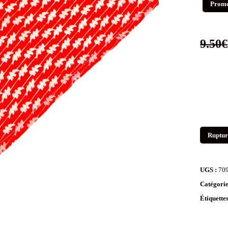
Promo
9.50
€
Ruptur
UGS :
70
Catégorie
Étiquette