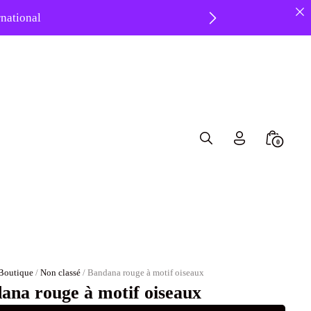
ernational
8 ❤️
Search
Minicar
0
Toggle
Toggle
Boutique
/
Non classé
/ Bandana rouge à motif oiseaux
ana rouge à motif oiseaux