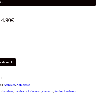
 !
Le
Le
4.90
€
prix
prix
initial
actuel
était :
est :
9.50€.
4.90€.
e de stock
91
s :
Archives
,
Non classé
s :
bandana
,
bandeaux à cheveux
,
cheveux
,
foudre
,
headwrap