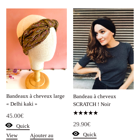
39.90€.
29.90€.
Bandeaux à cheveux large
Bandeau à cheveux
« Delhi kaki »
SCRATCH ! Noir
45.00
€
Note
29.90
€
5.00
Quick
sur 5
Quick
View
Ajouter au