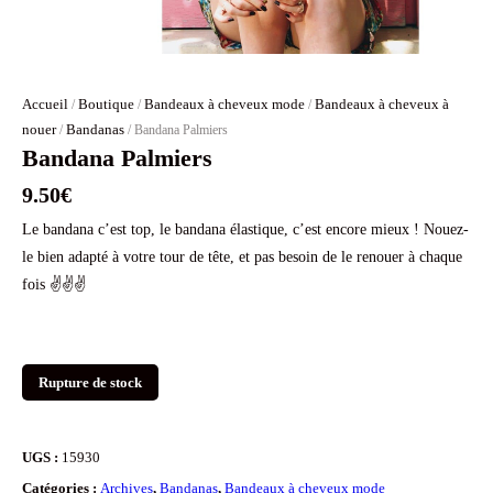
Accueil
Boutique
Bandeaux à cheveux mode
Bandeaux à cheveux à
/
/
/
nouer
Bandanas
/
/ Bandana Palmiers
Bandana Palmiers
9.50
€
Le bandana c’est top, le bandana élastique, c’est encore mieux ! Nouez-
le bien adapté à votre tour de tête, et pas besoin de le renouer à chaque
fois ✌️✌️✌️
Rupture de stock
UGS :
15930
Catégories :
Archives
,
Bandanas
,
Bandeaux à cheveux mode