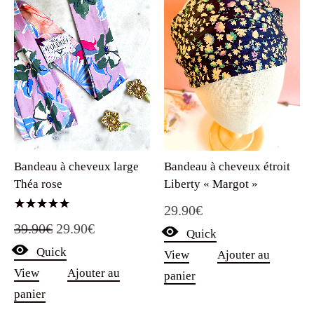
Bandeau à cheveux large
Bandeau à cheveux étroit
Théa rose
Liberty « Margot »
29.90
€
Note
Le
Le
39.90
€
29.90
€
5.00
Quick
sur 5
Quick
prix
prix
View
Ajouter au
View
Ajouter au
panier
initial
actuel
panier
était :
est :