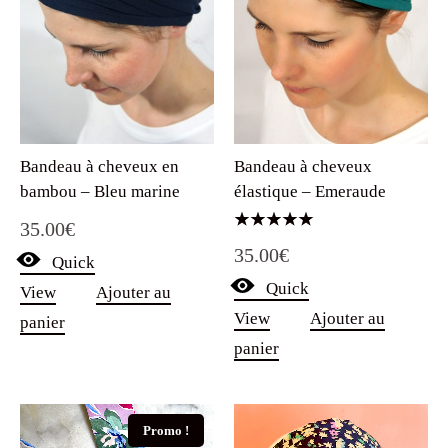
Bandeau à cheveux en
Bandeau à cheveux
bambou – Bleu marine
élastique – Emeraude
35.00
€
Note
35.00
€
5.00
Quick
sur 5
Quick
View
Ajouter au
View
Ajouter au
panier
panier
Promo !