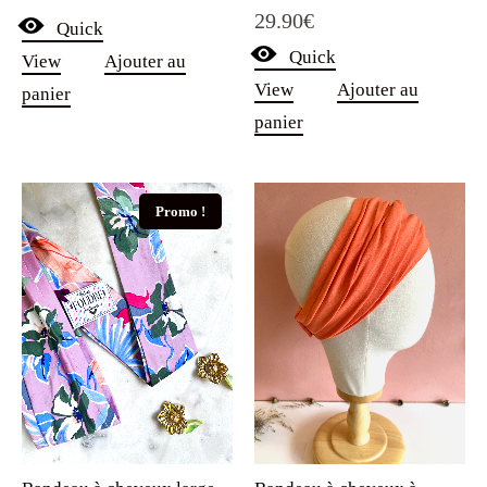
Note
29.90
€
5.00
Quick
sur 5
Quick
View
Ajouter au
View
Ajouter au
panier
panier
Promo !