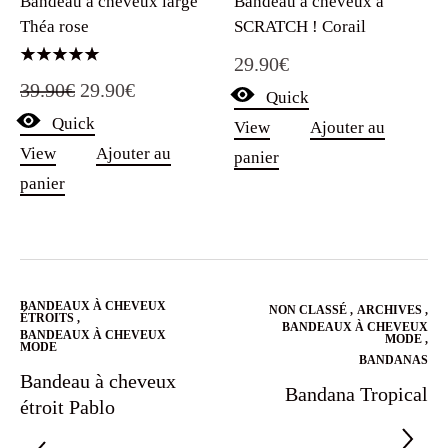
Bandeau à cheveux large
Bandeau à cheveux à
Théa rose
SCRATCH ! Corail
29.90
€
Note
Le
Le
39.90
€
29.90
€
5.00
Quick
sur 5
Quick
prix
prix
View
Ajouter au
View
Ajouter au
panier
initial
actuel
panier
était :
est :
39.90€.
29.90€.
BANDEAUX À CHEVEUX
NON CLASSÉ
,
ARCHIVES
,
ÉTROITS
,
BANDEAUX À CHEVEUX
BANDEAUX À CHEVEUX
MODE
,
MODE
BANDANAS
Bandeau à cheveux
Bandana Tropical
étroit Pablo