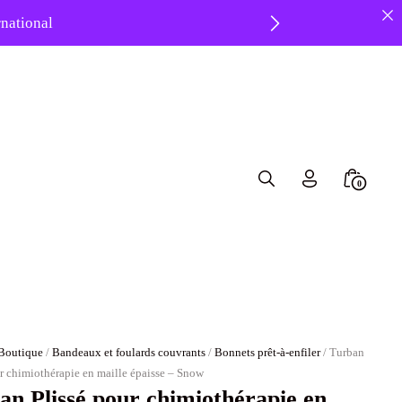
ernational
8 ❤️
Search
Minicar
0
Toggle
Toggle
Boutique
/
Bandeaux et foulards couvrants
/
Bonnets prêt-à-enfiler
/ Turban
ur chimiothérapie en maille épaisse – Snow
an Plissé pour chimiothérapie en