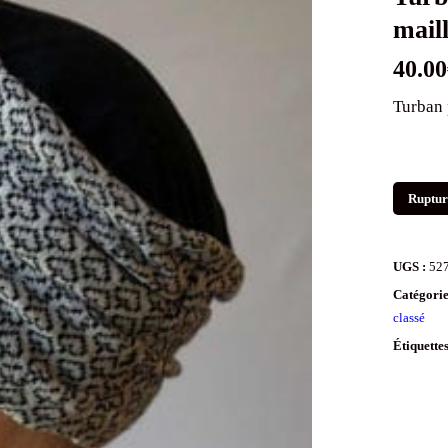
mail
40.00
Turban 
Ruptur
UGS :
52
Catégorie
classé
Étiquette