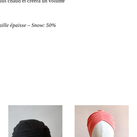
 plus chaud et créera un volume
maille épaisse – Snow: 50%