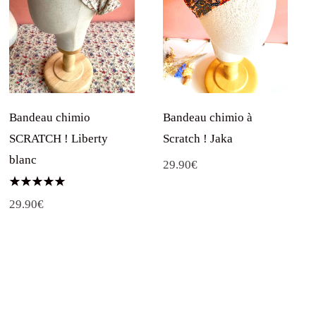
Bandeau chimio à
Bandeau chimio
Scratch ! Jaka
SCRATCH ! Liberty
blanc
29.90
€
Note
29.90
€
5.00
sur 5