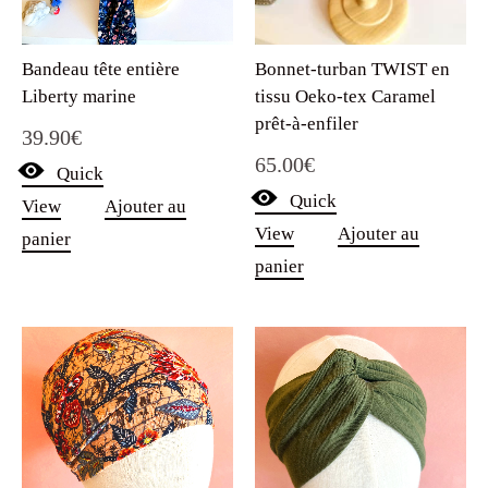
Bandeau tête entière
Bonnet-turban TWIST en
Liberty marine
tissu Oeko-tex Caramel
prêt-à-enfiler
39.90
€
65.00
€
Quick
Quick
View
Ajouter au
View
Ajouter au
panier
panier