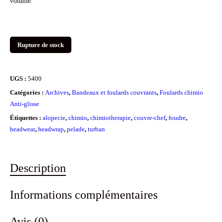
volume.
Rupture de stock
UGS :
5400
Catégories :
Archives
,
Bandeaux et foulards couvrants
,
Foulards chimio
Anti-glisse
Étiquettes :
alopecie
,
chimio
,
chimiotherapie
,
couvre-chef
,
foudre
,
headwear
,
headwrap
,
pelade
,
turban
Description
Informations complémentaires
Avis (0)