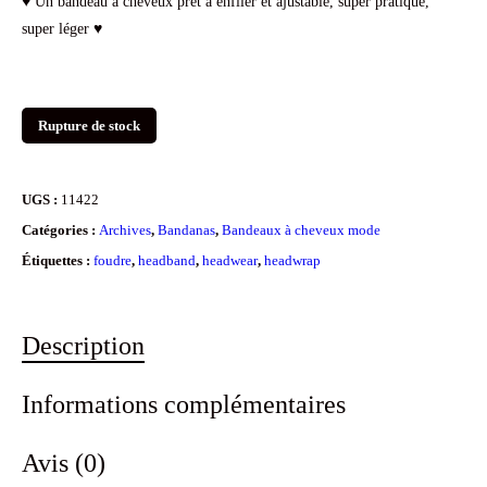
♥ Un bandeau à cheveux prêt à enfiler et ajustable, super pratique,
super léger ♥
Rupture de stock
UGS :
11422
Catégories :
Archives
,
Bandanas
,
Bandeaux à cheveux mode
Étiquettes :
foudre
,
headband
,
headwear
,
headwrap
Description
Informations complémentaires
Avis (0)