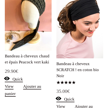
Bandeau à cheveux chaud
et épais Peacock vert kaki
Bandeau à cheveux
SCRATCH ! en coton bio
29.90
€
Noir
Quick
View
Ajouter au
Note
35.00
€
5.00
panier
sur 5
Quick
View
Ajouter au