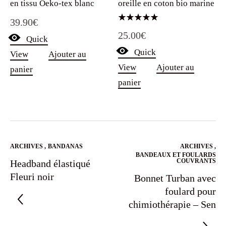
en tissu Oeko-tex blanc
oreille en coton bio marine
39.90
€
Note
25.00
€
5.00
Quick
sur 5
Quick
View
Ajouter au
View
Ajouter au
panier
panier
ARCHIVES
,
BANDANAS
ARCHIVES
,
BANDEAUX ET FOULARDS
COUVRANTS
Headband élastiqué
Fleuri noir
Bonnet Turban avec
foulard pour
chimiothérapie – Sen