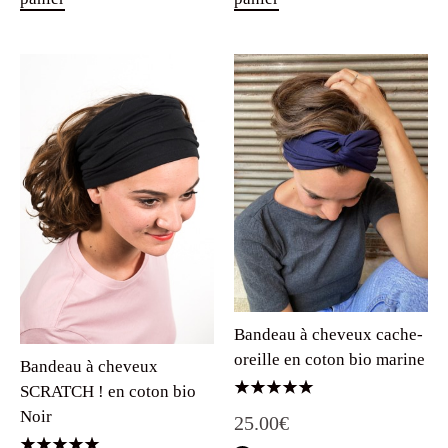
Bandeau à cheveux cache-
oreille en coton bio marine
Bandeau à cheveux
SCRATCH ! en coton bio
Note
Noir
25.00
€
5.00
sur 5