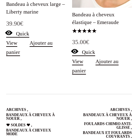
Bandeau à cheveux large –
Liberty marine
Bandeau à cheveux
élastique – Emeraude
39.90
€
Quick
Note
35.00
€
5.00
View
Ajouter au
sur 5
Quick
panier
View
Ajouter au
panier
ARCHIVES
,
ARCHIVES
,
BANDEAUX À CHEVEUX À
BANDEAUX À CHEVEUX À
NOUER
,
NOUER
,
FOULARDS CHIMIO ANTI-
❤️ SOLDES ❤️
,
GLISSE
,
BANDEAUX À CHEVEUX
BANDEAUX ET FOULARDS
MODE
COUVRANTS
,