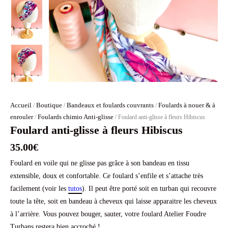
Accueil
Boutique
Bandeaux et foulards couvrants
Foulards à nouer & à
/
/
/
enrouler
Foulards chimio Anti-glisse
/
/ Foulard anti-glisse à fleurs Hibiscus
Foulard anti-glisse à fleurs Hibiscus
35.00
€
Foulard en voile qui ne glisse pas grâce à son bandeau en tissu
extensible, doux et confortable. Ce foulard s’enfile et s’attache très
facilement (voir les
tutos
). Il peut être porté soit en turban qui recouvre
toute la tête, soit en bandeau à cheveux qui laisse apparaitre les cheveux
à l’arrière. Vous pouvez bouger, sauter, votre foulard Atelier Foudre
Turbans restera bien accroché !