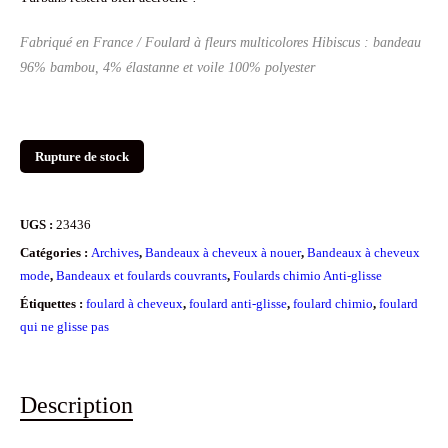
Fabriqué en France / Foulard à fleurs multicolores Hibiscus : bandeau
96% bambou, 4% élastanne et voile 100% polyester
Rupture de stock
UGS :
23436
Catégories :
Archives
,
Bandeaux à cheveux à nouer
,
Bandeaux à cheveux
mode
,
Bandeaux et foulards couvrants
,
Foulards chimio Anti-glisse
Étiquettes :
foulard à cheveux
,
foulard anti-glisse
,
foulard chimio
,
foulard
qui ne glisse pas
Description