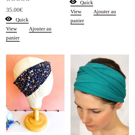
Quick
Note
35.00
€
5.00
View
Ajouter au
sur 5
Quick
panier
View
Ajouter au
panier