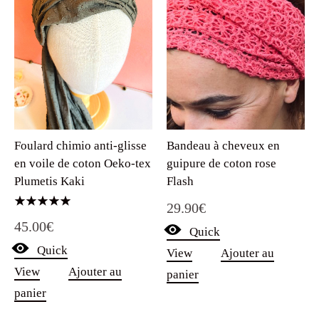
Foulard chimio anti-glisse
Bandeau à cheveux en
en voile de coton Oeko-tex
guipure de coton rose
Plumetis Kaki
Flash
29.90
€
Note
45.00
€
5.00
Quick
sur 5
Quick
View
Ajouter au
View
Ajouter au
panier
panier