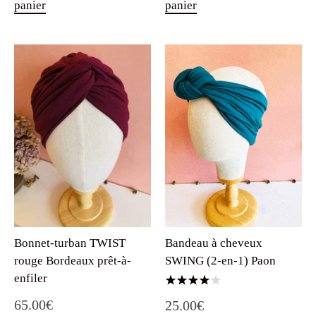
panier
panier
Bonnet-turban TWIST
Bandeau à cheveux
rouge Bordeaux prêt-à-
SWING (2-en-1) Paon
enfiler
Note
65.00
€
25.00
€
4.00
sur 5